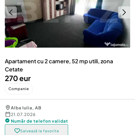
Locuri de munca
Utilaje agricole si industriale
Servicii
Piese auto si accesorii
Animale de companie
Dacia Duster
Afaceri și echipamente profesionale
Inchiriere Bunuri si Vehicule
Apartament cu 2 camere, 52 mp utili, zona
Cetate
270 eur
Companie
Alba Iulia
,
AB
21.07.2026
Număr de telefon
validat
Salvează la favorite