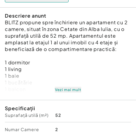
Descriere anunt
BLITZ propune spre închiriere un apartament cu 2
camere, situat în zona Cetate din Alba Iulia, cu o
suprafață utilă de 52 mp. Apartamentul este
amplasat la etajul 1 al unui imobil cu 4 etaje și
beneficiază de o compartimentare practică:
1 dormitor
1 living
1 baie
1 bucătărie
1 balcon
Vezi mai mult
2 debarale
Specificații
Locuința oferă un spațiu confortabil și bine
Suprafață utilă (m²)
52
organizat, fiind potrivită atât pentru o persoană,
cât și pentru un cuplu care își dorește să locuiască
într-o zonă apreciată a orașului, cu acces facil
Numar Camere
2
către magazine, școli, mijloace de transport și