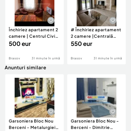
Închiriez apartament 2
# Închiriez apartament
camere | Centrul Civic
2 camere |Centrală
– Bulevard
500 eur
proprie | Balcon
550 eur
Brasov
31 minute în urmă
Brasov
31 minute în urmă
Anunturi similare
Garsoniera Bloc Nou
Garsoniera Bloc Nou -
Berceni - Metalurgiei
Berceni - Dimitrie