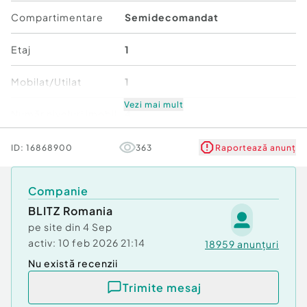
alte puncte de interes.
Compartimentare
Semidecomandat
Pentru mai multe detalii sau pentru programarea
Etaj
1
unei vizionări, nu ezitați să mă contactați!
Cod ofertă / ID BLITZ: P174712
Mobilat/Utilat
1
Id intern: P174712
Vezi mai mult
Număr niveluri imobil
4
Confort:
1
Tip imobil:
Bloc de apartamente
Stare
Bună
ID:
16868900
363
Raportează anunț
Număr Băi:
1
Comfort
1
Companie
BLITZ Romania
pe site din
4 Sep
activ:
10 feb 2026 21:14
18959
anunțuri
Nu există recenzii
Trimite mesaj