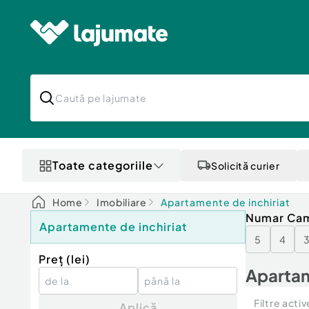
Toate categoriile
Solicită curier
Home
Imobiliare
Apartamente de inchiriat
Numar Ca
Apartamente de inchiriat
5
4
Preț (
lei
)
Apartam
Filtre activ
Aplică