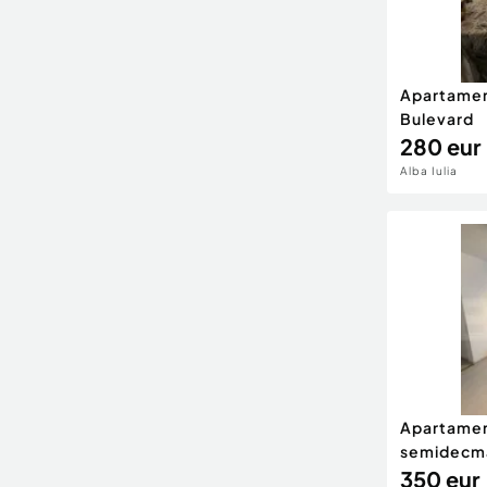
Apartamen
Bulevard
280 eur
Alba Iulia
Apartamen
semidecma
350 eur