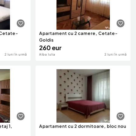
 Cetate-
Apartament cu 2 camere, Cetate-
Goldis
260 eur
2 luni în urmă
Alba Iulia
2 luni în urmă
taj 1,
Apartament cu 2 dormitoare, bloc nou