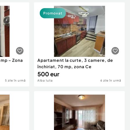
Promovat
1 mp – Zona
Apartament la curte, 3 camere, de
închiriat, 70 mp, zona Ce
500 eur
5 zile în urmă
Alba Iulia
6 zile în urmă