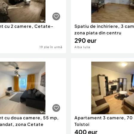
t cu 2 camere, Cetate-
Spatiu de inchiriere, 3 ca
zona piata din centru
290 eur
19 zile în urmă
Alba Iulia
t cu doua camere, 55 mp,
Apartament 3 camere, 70
ndat, zona Cetate
Tolstoi
400 eur