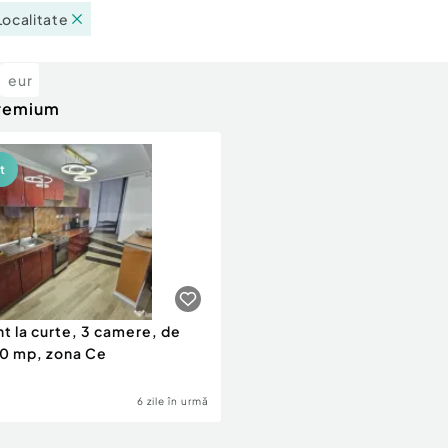
Localitate
eur
premium
t
 la curte, 3 camere, de
 70 mp, zona Ce
6 zile în urmă