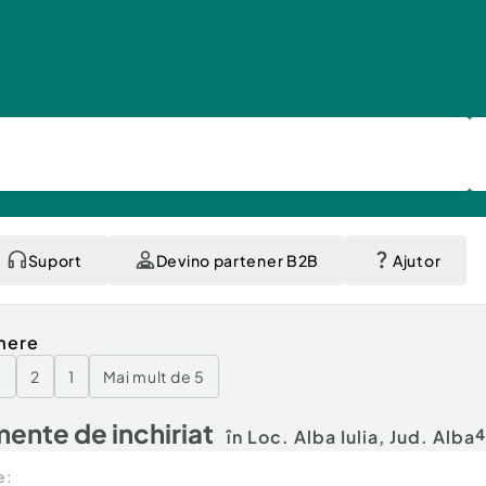
Suport
Devino partener B2B
Ajutor
mere
3
2
1
Mai mult de 5
ente de inchiriat
4
în Loc. Alba Iulia, Jud. Alba
e: