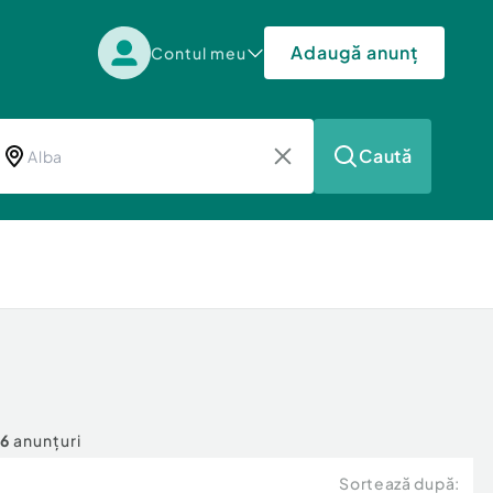
Adaugă anunț
Contul meu
Caută
6
anunțuri
Sortează după: