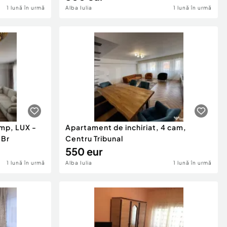
1 lună în urmă
Alba Iulia
1 lună în urmă
mp, LUX -
Apartament de inchiriat, 4 cam,
 Br
Centru Tribunal
550 eur
1 lună în urmă
Alba Iulia
1 lună în urmă