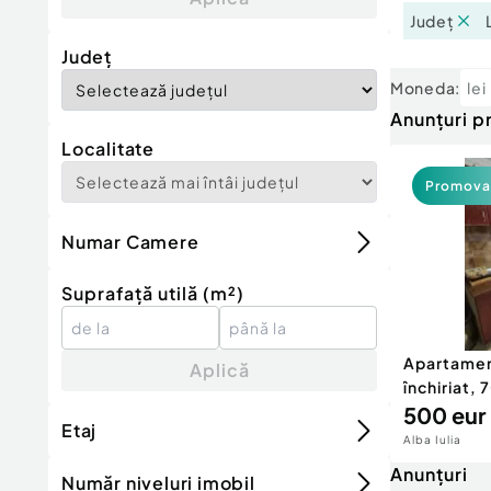
Județ
Județ
Moneda:
lei
Anunțuri 
Localitate
Promova
Numar Camere
Suprafață utilă (m²)
Apartament
Aplică
închiriat,
500 eur
Etaj
Alba Iulia
Anunțuri
Număr niveluri imobil