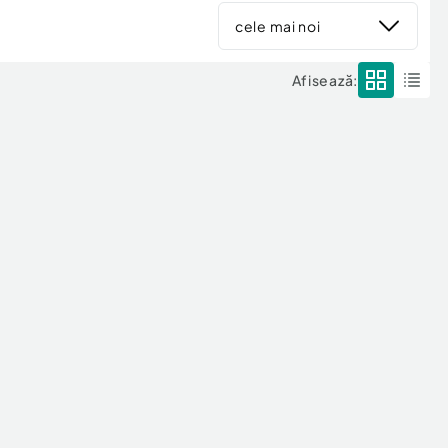
cele mai noi
Afisează: