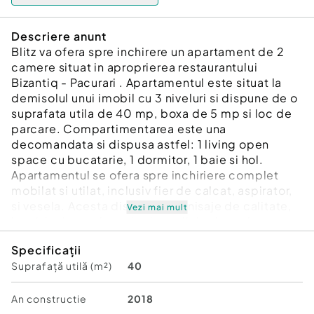
Descriere anunt
Blitz va ofera spre inchirere un apartament de 2
camere situat in aproprierea restaurantului
Bizantiq - Pacurari . Apartamentul este situat la
demisolul unui imobil cu 3 niveluri si dispune de o
suprafata utila de 40 mp, boxa de 5 mp si loc de
parcare. Compartimentarea este una
decomandata si dispusa astfel: 1 living open
space cu bucatarie, 1 dormitor, 1 baie si hol.
Apartamentul se ofera spre inchiriere complet
mobilat si utilat, inclusiv fier de calcat, aspirator,
si vesela. Acesta dispune de finisaje de calitate,
Vezi mai mult
incalzire in pardoseala si spatii de depozitare
multiple.
Specificații
Suprafață utilă (m²)
40
Disponibil imediat. Va asteptam cu drag la
vizionare!
An constructie
2018