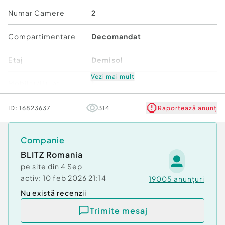
Cod ofertă / ID BLITZ: P87818
Numar Camere
2
Id intern: P87818
Compartimentare
Decomandat
Confort:
1
Tip imobil:
Bloc de apartamente
Etaj
Demisol
Număr Băi:
1
Nr. locuri parcare:
1
Vezi mai mult
Mobilat/Utilat
1
Număr niveluri imobil
3
ID:
16823637
314
Raportează anunț
Stare
Bună
Companie
BLITZ Romania
Comfort
1
pe site din
4 Sep
activ:
10 feb 2026 21:14
19005
anunțuri
Nu există recenzii
Trimite mesaj