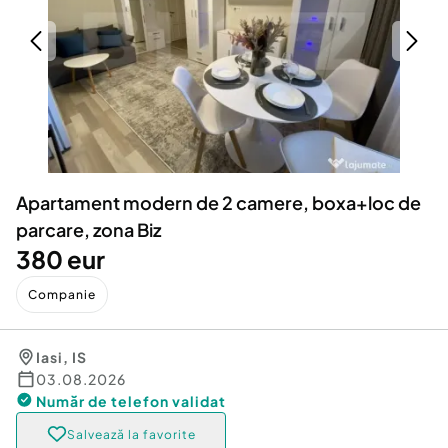
Locuri de munca
Utilaje agricole si industriale
Servicii
Piese auto si accesorii
Animale de companie
Dacia Duster
Afaceri și echipamente profesionale
Inchiriere Bunuri si Vehicule
Apartament modern de 2 camere, boxa+loc de
parcare, zona Biz
380 eur
Companie
Iasi
,
IS
03.08.2026
Număr de telefon
validat
Salvează la favorite