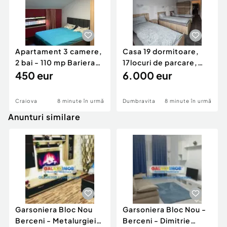
Apartament 3 camere,
Casa 19 dormitoare,
2 bai - 110 mp Bariera
17locuri de parcare,
Valcii
450 eur
pretabil Firme
6.000 eur
Craiova
8 minute în urmă
Dumbravita
8 minute în urmă
Anunturi similare
Garsoniera Bloc Nou
Garsoniera Bloc Nou -
Berceni - Metalurgiei
Berceni - Dimitrie