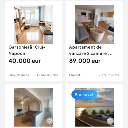
Locuri de munca
Utilaje agricole si industriale
Servicii
Piese auto si accesorii
Animale de companie
Dacia Duster
Afaceri și echipamente profesionale
Inchiriere Bunuri si Vehicule
Garsonieră, Cluj-
Apartament de
Napoca
vanzare 2 camere ,
40.000 eur
Zona Sesul de Sus ,
89.000 eur
Florest
Cluj-Napoca
17 ore în urmă
Floresti
17 ore în urmă
Promovat