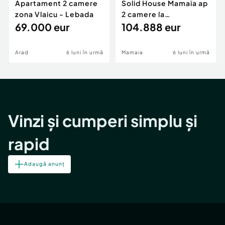
Apartament 2 camere
Solid House Mamaia ap
zona Vlaicu - Lebada
2 camere la
69.000 eur
cheie,langa Mega
104.888 eur
Image
Arad
6 luni în urmă
Mamaia
6 luni în urmă
Vinzi și cumperi simplu și
rapid
Adaugă anunț