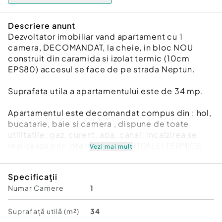
Descriere anunt
Dezvoltator imobiliar vand apartament cu 1
camera, DECOMANDAT, la cheie, in bloc NOU
construit din caramida si izolat termic (10cm
EPS80) accesul se face de pe strada Neptun.
Suprafata utila a apartamentului este de 34 mp.
Apartamentul este decomandat compus din : hol,
bucatarie, baie si camera , dispune de toate
utilitatile: gaz, curent, apa, canal; incalzirea se
realizeaza prin intermediul CENTRALEI TERMICE
Vezi mai mult
PROPRII. Apartamentul dispune de calorifere,
parchet laminat, gresie, faianta, interfon, usi Porta
Specificații
Doors, obiecte sanitare.
Numar Camere
1
Fiecare apartament are inclus in pret 1 loc de
parcare. Curtea este pavata si iluminata.
Suprafață utilă (m²)
34
Confort:
1