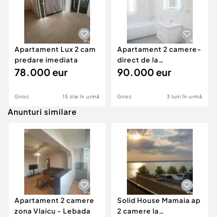
Apartament Lux 2 cam
Apartament 2 camere-
predare imediata
direct de la
78.000 eur
dezvoltator
90.000 eur
Giroc
15 zile în urmă
Giroc
3 luni în urmă
Anunturi similare
Apartament 2 camere
Solid House Mamaia ap
zona Vlaicu - Lebada
2 camere la