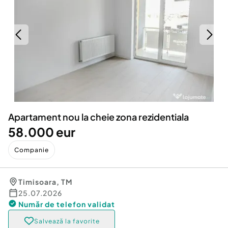
Locuri de munca
Utilaje agricole si industriale
Servicii
Piese auto si accesorii
Animale de companie
Dacia Duster
Afaceri și echipamente profesionale
Inchiriere Bunuri si Vehicule
Apartament nou la cheie zona rezidentiala
58.000 eur
Companie
Timisoara
,
TM
25.07.2026
Număr de telefon
validat
Salvează la favorite