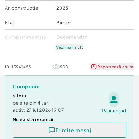
Tip imobil:
Bloc de apartamente
An constructie
2025
Număr Băi:
1
Comision cumpărător:
0%
Etaj
Parter
Posibilitate parcare: Da
Nr. locuri parcare:
1
Compartimentare
Decomandat
Vezi mai mult
Număr niveluri imobil
3
Mobilat/Utilat
3
ID:
13941455
500
Raportează anunț
Ansamblu rezidențial
Nu
Companie
silviu
Stare
Nouă
pe site din
4 Jan
Comfort
activ:
27 iul 2026 19:07
1
18
anunțuri
Nu există recenzii
Trimite mesaj