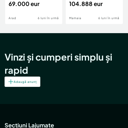
69.000 eur
cheie,langa Mega
104.888 eur
Image
Arad
6 luni în urmă
Mamaia
6 luni în urmă
Vinzi și cumperi simplu și
rapid
Adaugă anunț
Secțiuni Lajumate