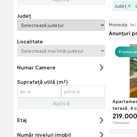
Județ
Județ
Moneda:
lei
Anunțuri 
Localitate
Promova
Numar Camere
Suprafață utilă (m²)
Apartament
Aplică
terasă, 4
219.000
Etaj
Timisoara
Număr niveluri imobil