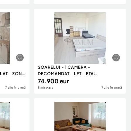
SOARELUI - 1 CAMERA -
LAT - ZONA
DECOMANDAT - LFT - ETAJ
INTERMEDIAR
74.900 eur
7 zile în urmă
Timisoara
7 zile în urmă