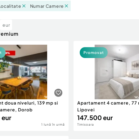
Localitate
Numar Camere
eur
premium
t
Promovat
 doua niveluri, 139 mp si
Apartament 4 camere, 77 
 camere, Dorob
Lipovei
 eur
147.500 eur
1 lună în urmă
Timisoara