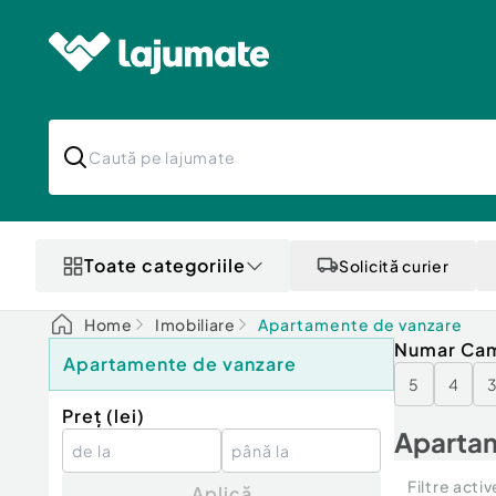
Toate categoriile
Solicită curier
Home
Imobiliare
Apartamente de vanzare
Numar Ca
Apartamente de vanzare
5
4
Preț (
lei
)
Apartam
Filtre activ
Aplică