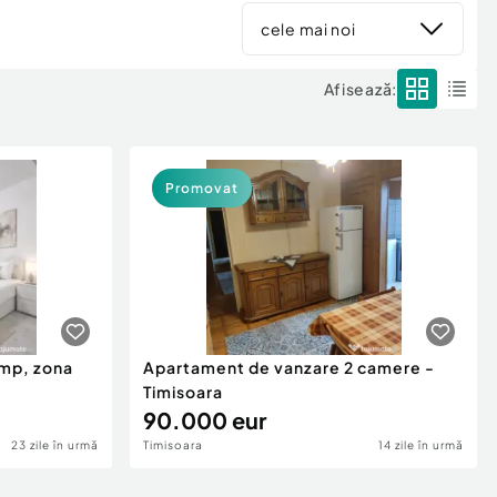
cele mai noi
Afisează:
Promovat
mp, zona
Apartament de vanzare 2 camere -
Timisoara
90.000 eur
23 zile în urmă
Timisoara
14 zile în urmă