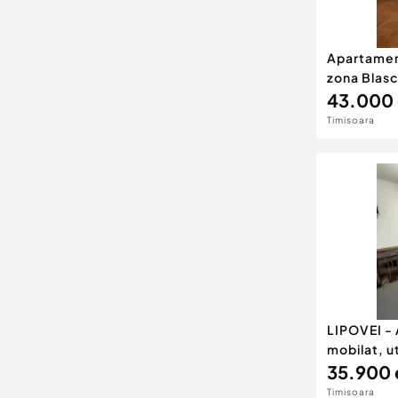
Apartament
zona Blasc
43.000 
Timisoara
LIPOVEI -
mobilat, 
35.900 
Timisoara