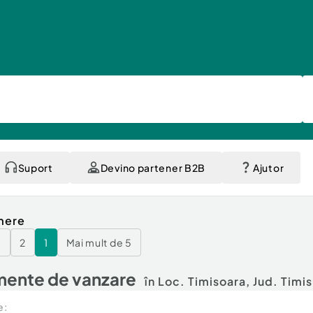
Suport
Devino partener B2B
Ajutor
mere
3
2
1
Mai mult de 5
ente de vanzare
în Loc. Timisoara, Jud. Timi
e: