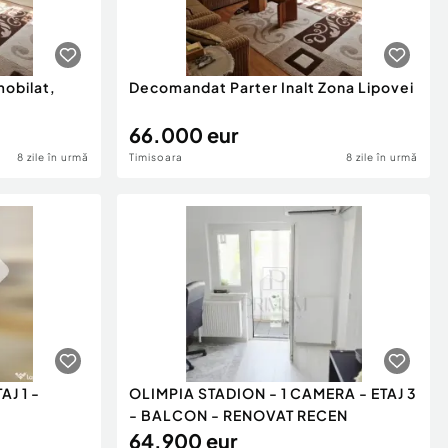
obilat,
Decomandat Parter Inalt Zona Lipovei
66.000 eur
8 zile în urmă
Timisoara
8 zile în urmă
J 1 -
OLIMPIA STADION - 1 CAMERA - ETAJ 3
- BALCON - RENOVAT RECEN
64.900 eur