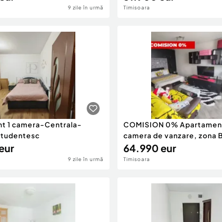
9 zile în urmă
Timisoara
t 1 camera-Centrala-
COMISION 0% Apartament
tudentesc
camera de vanzare, zona B
eur
64.990 eur
9 zile în urmă
Timisoara