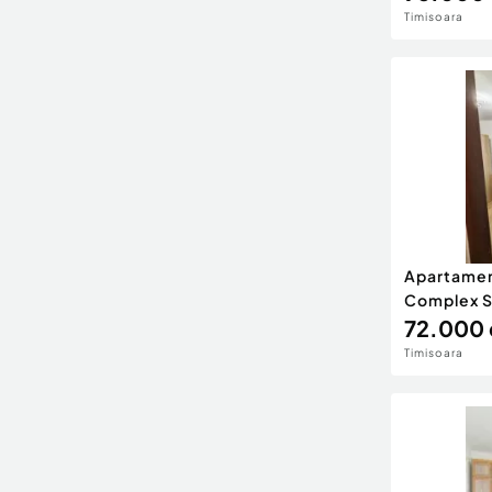
Timisoara
Apartamen
Complex S
72.000 
Timisoara