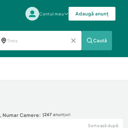
Adaugă anunț
Contul meu
Caută
267
anunțuri
s,
Numar Camere: 1
Sortează după: