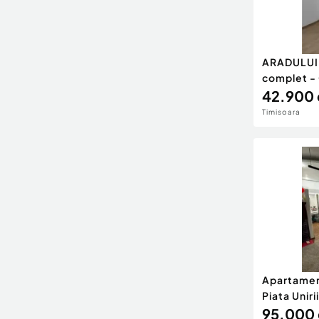
ARADULUI 
complet -
42.900 
Timisoara
Apartamen
Piata Unirii
95.000 