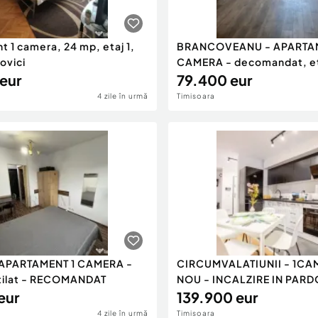
 1 camera, 24 mp, etaj 1,
BRANCOVEANU - APARTAM
ovici
CAMERA - decomandat, et
eur
79.400 eur
4 zile în urmă
Timisoara
 APARTAMENT 1 CAMERA -
CIRCUMVALATIUNII - 1CA
utilat - RECOMANDAT
NOU - INCALZIRE IN PAR
eur
139.900 eur
4 zile în urmă
Timisoara