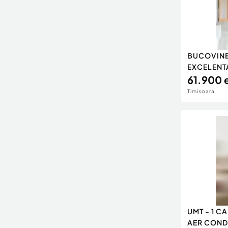
BUCOVINEI
EXCELENTA
61.900 
Timisoara
UMT - 1 C
AER COND