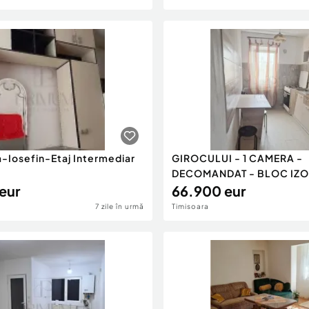
-Iosefin-Etaj Intermediar
GIROCULUI - 1 CAMERA -
DECOMANDAT - BLOC IZO
eur
LINIS
66.900 eur
7 zile în urmă
Timisoara