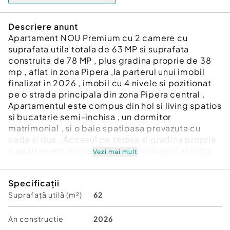
Descriere anunt
Apartament NOU Premium cu 2 camere cu
suprafata utila totala de 63 MP si suprafata
construita de 78 MP , plus gradina proprie de 38
mp , aflat in zona Pipera ,la parterul unui imobil
finalizat in 2026 , imobil cu 4 nivele si pozitionat
pe o strada principala din zona Pipera central .
Apartamentul este compus din hol si living spatios
si bucatarie semi-inchisa , un dormitor
matrimonial , si o baie spatioasa prevazuta cu
cada si dus . Accesul pe terasa si gradina proprie
a apartamentului se face stat din living cat si din
Vezi mai mult
dormitor , pantry mai mult confort si intimitate.
Acest imobil dispune de finisaje premium cat si
Specificații
centrala proprie pe gaz si incalzire in pardoseala.
Suprafață utilă (m²)
62
Pretul de vanzare pentru acest imobil este de
2400 euro +tva / mp util , iar pentru terase si
gradina proprie pretul este de 500 euro +tva / mp
An constructie
2026
util.