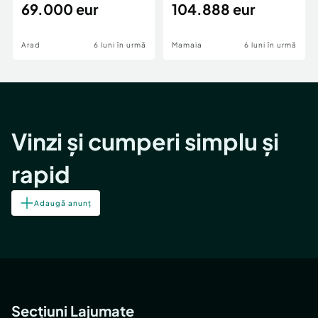
69.000 eur
cheie,langa Mega
104.888 eur
Image
Arad
6 luni în urmă
Mamaia
6 luni în urmă
Vinzi și cumperi simplu și
rapid
Adaugă anunț
Secțiuni Lajumate