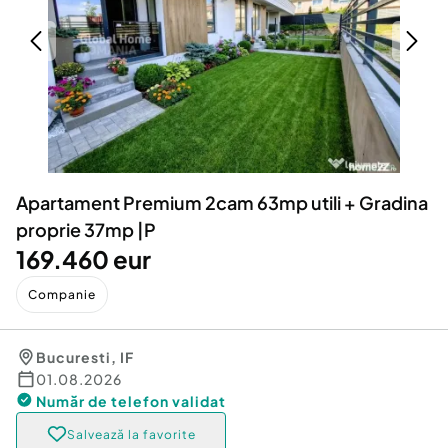
Locuri de munca
Utilaje agricole si industriale
Servicii
Piese auto si accesorii
Animale de companie
Dacia Duster
Afaceri și echipamente profesionale
Inchiriere Bunuri si Vehicule
Apartament Premium 2cam 63mp utili + Gradina
proprie 37mp |P
169.460 eur
Companie
Bucuresti
,
IF
01.08.2026
Număr de telefon
validat
Salvează la favorite