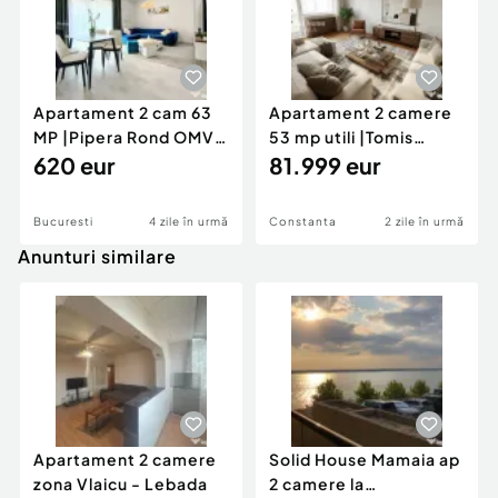
Apartament 2 cam 63
Apartament 2 camere
MP |Pipera Rond OMV-
53 mp utili |Tomis
Aviatiei |Loc Parcar
620 eur
Nord-Zona Rovere Stra
81.999 eur
Bucuresti
4 zile în urmă
Constanta
2 zile în urmă
Anunturi similare
Apartament 2 camere
Solid House Mamaia ap
zona Vlaicu - Lebada
2 camere la