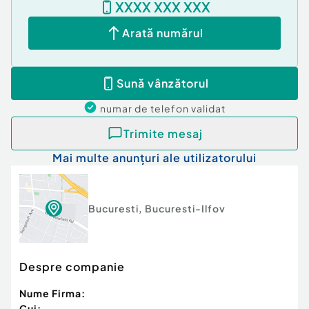
XXXX XXX XXX
constant să livreze servicii de calitate.
Arată numărul
Misiunea Global Home Romania în piața
imobiliară, este aceea de a stabili un raport solid
bazat pe încredere și profesionalism între
Sună vânzătorul
reprezentantii nostri imobiliari bine informati
impreuna cu toti clientii si colaboratorii
numar de telefon
validat
companiei.
Trimite mesaj
Mai multe anunțuri ale utilizatorului
Id intern: P17423
Confort:
1
Tip imobil:
Bloc de apartamente
Bucuresti
,
Bucuresti-Ilfov
Număr Băi:
1
Comision cumpărător:
0%
Despre companie
Nume Firma:
Cui: