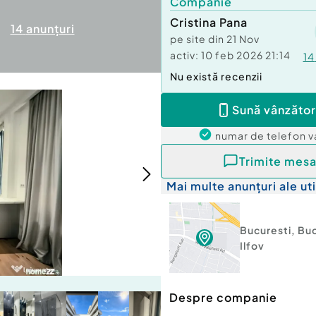
Companie
Cristina Pana
14
anunțuri
pe site din
21 Nov
activ:
10 feb 2026 21:14
14
Nu există recenzii
Sună vânzător
numar de telefon
v
Trimite mesa
Mai multe anunțuri ale uti
Bucuresti
,
Buc
Ilfov
Despre companie