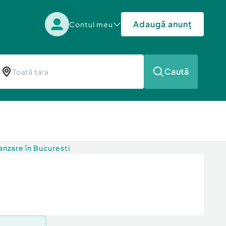
Adaugă anunț
Contul meu
Caută
nzare în Bucuresti