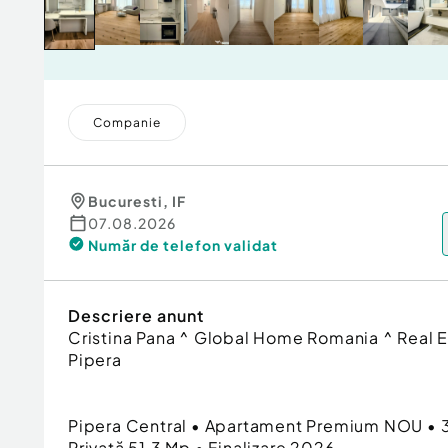
Companie
Bucuresti
,
IF
07.08.2026
Număr de telefon
validat
Descriere anunt
Cristina Pana ^ Global Home Romania ^ Real Es
Pipera
Pipera Central • Apartament Premium NOU • 
Privată 51,3 Mp • Finalizare 2026