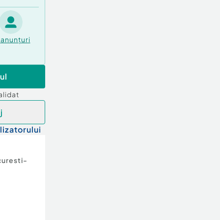
anunțuri
ul
alidat
j
lizatorului
uresti-