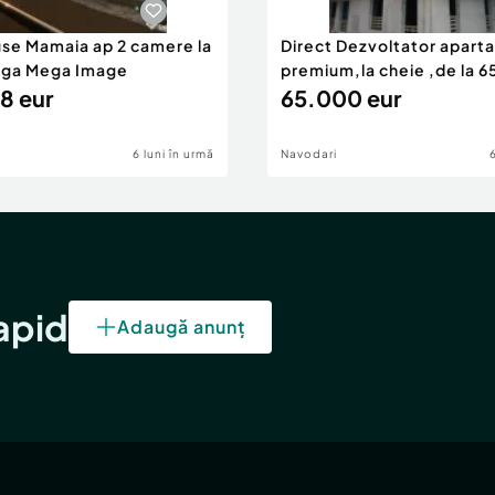
use Mamaia ap 2 camere la
Direct Dezvoltator apar
nga Mega Image
premium,la cheie ,de la 
8 eur
eur
65.000 eur
6 luni în urmă
Navodari
rapid
Adaugă anunț