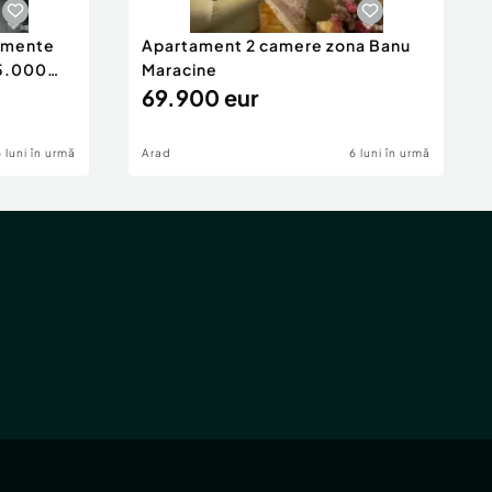
tamente
Apartament 2 camere zona Banu
65.000
Maracine
69.900 eur
6 luni în urmă
Arad
6 luni în urmă