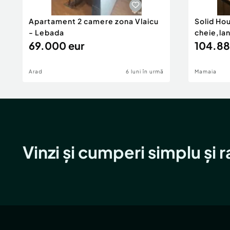
Id intern: P17426
Apartament 2 camere zona Vlaicu
Solid Ho
- Lebada
cheie,la
Confort:
1
69.000 eur
104.88
Tip imobil:
Bloc de apartamente
Număr Băi:
2
Arad
6 luni în urmă
Mamaia
Comision cumpărător:
0%
Vinzi și cumperi simplu și 