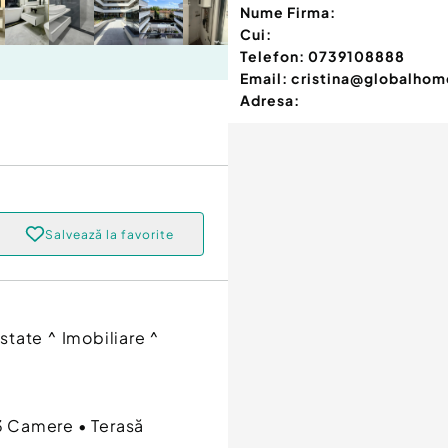
Nume Firma:
Cui:
Telefon:
0739108888
Email:
cristina@globalhom
Adresa:
Salvează la favorite
tate ^ Imobiliare ^
3 Camere • Terasă