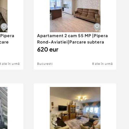
|Pipera
Apartament 2 cam 55 MP |Pipera
care
Rond-Aviatiei|Parcare subtera
620 eur
8 zile în urmă
Bucuresti
8 zile în urmă