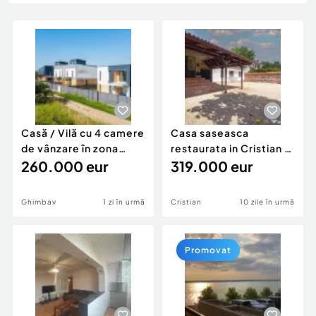
Locuri de munca
Utilaje agricole si industriale
Servicii
Piese auto si accesorii
Animale de companie
Dacia Duster
Afaceri și echipamente profesionale
Inchiriere Bunuri si Vehicule
Casă / Vilă cu 4 camere
Casa saseasca
de vânzare în zona
restaurata in Cristian |
Ghimbav Li...
260.000 eur
Str. Laterala nr. 64
319.000 eur
Ghimbav
1 zi în urmă
Cristian
10 zile în urmă
Promovat