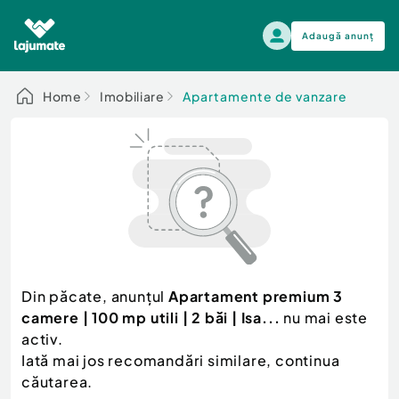
Adaugă anunț
Alege categoria
Home
Imobiliare
Apartamente de vanzare
Auto, moto si ambarcatiuni
Toate Anunturile
Auto, moto si ambarcatiuni
Imobiliare
Autoturisme
Electronice si electrocasnice
Anvelope si Jante
Casa si gradina
Alege dupa sezon
Piese auto
Scutere - ATV - UTV
Din păcate, anunțul
Apartament premium 3
Mama si copilul
Autoutilitare
camere | 100 mp utili | 2 băi | Isa...
nu mai este
Moda si frumusete
Ambarcatiuni
activ.
Sport, timp liber, arta
Iată mai jos recomandări similare, continua
Camioane - Rulote - Remorci
Agro si Industrie
căutarea.
Motociclete