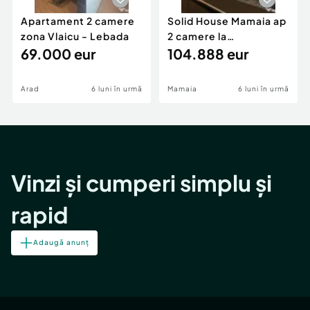
Apartament 2 camere
Solid House Mamaia ap
zona Vlaicu - Lebada
2 camere la
69.000 eur
cheie,langa Mega
104.888 eur
Image
Arad
6 luni în urmă
Mamaia
6 luni în urmă
Vinzi și cumperi simplu și
rapid
Adaugă anunț