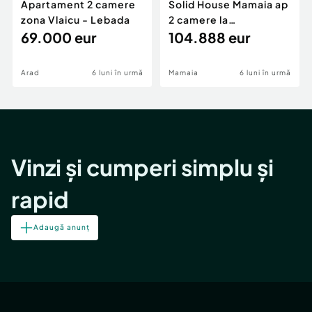
Apartament 2 camere
Solid House Mamaia ap
zona Vlaicu - Lebada
2 camere la
69.000 eur
cheie,langa Mega
104.888 eur
Image
Arad
6 luni în urmă
Mamaia
6 luni în urmă
Vinzi și cumperi simplu și
rapid
Adaugă anunț