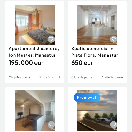
Locuri de munca
Utilaje agricole si industriale
Servicii
Piese auto si accesorii
Animale de companie
Dacia Duster
Afaceri și echipamente profesionale
Inchiriere Bunuri si Vehicule
Apartament 3 camere,
Spatiu comercial in
Ion Mester, Manastur
Piata Flora, Manastur
195.000 eur
650 eur
Cluj-Napoca
2 zile în urmă
Cluj-Napoca
2 zile în urmă
Promovat