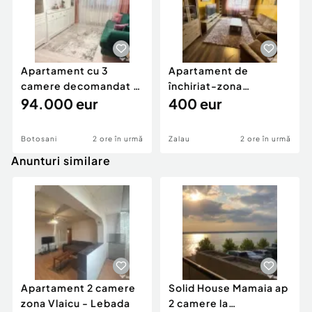
Apartament cu 3
Apartament de
camere decomandat -
închiriat-zona
renovat - Bucovina -
94.000 eur
ultracentrală
400 eur
Par
Botosani
2 ore în urmă
Zalau
2 ore în urmă
Anunturi similare
Apartament 2 camere
Solid House Mamaia ap
zona Vlaicu - Lebada
2 camere la