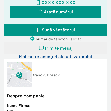
XXXX XXX XXX
Tip imobil:
Bloc de apartamente
Număr Băi:
1
Arată numărul
Sună vânzătorul
numar de telefon
validat
Trimite mesaj
Mai multe anunțuri ale utilizatorului
Brasov
,
Brasov
Despre companie
Nume Firma:
Cui: