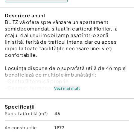
Descriere anunt
BLITZ vă ofera spre vânzare un apartament
semidecomandat, situat în cartierul Florilor, la
etajul 4 al unui imobil amplasat într-o zonă
liniștită, ferită de traficul intens, dar cu acces
rapid la toate facilitățile necesare unei vieți
confortabile.
Locuința dispune de o suprafață utilă de 46 mp și
beneficiază de multiple îmbunătățiri:
-Centrală termică proprie
-Geamuri termopan
Vezi mai mult
-Parchet în stare foarte bună
-Ușă metalică la intrare
Specificații
-Boxă la subsol (beci), ideală pentru depozitare
Suprafață utilă (m²)
46
Apartamentul se vinde cu mobilierul de bucătărie
inclus, acesta fiind bine întreținut și pregătit
An constructie
1977
pentru utilizare imediată.