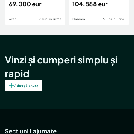
69.000 eur
cheie,langa Mega
104.888 eur
Image
Arad
6 luni în urmă
Mamaia
6 luni în urmă
Vinzi și cumperi simplu și
rapid
Adaugă anunț
Secțiuni Lajumate