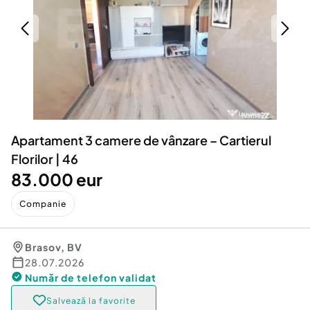
Locuri de munca
Utilaje agricole si industriale
Servicii
Piese auto si accesorii
Animale de companie
Dacia Duster
Afaceri și echipamente profesionale
Inchiriere Bunuri si Vehicule
Apartament 3 camere de vânzare – Cartierul
Florilor | 46
83.000 eur
Companie
Brasov
,
BV
28.07.2026
Număr de telefon
validat
Salvează la favorite