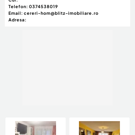
Telefon:
0374538019
Email:
cereri-hom@blitz-imobiliare.ro
Adresa: