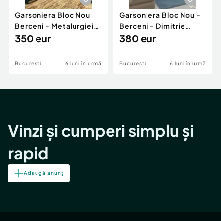
Garsoniera Bloc Nou
Garsoniera Bloc Nou -
Berceni - Metalurgiei
Berceni - Dimitrie
Park - Postalionul
350 eur
Leonida
380 eur
Bucuresti
6 luni în urmă
Bucuresti
6 luni în urmă
Vinzi și cumperi simplu și
rapid
Adaugă anunț