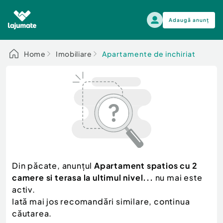
Adaugă anunț
Alege categoria
Home
Imobiliare
Apartamente de inchiriat
Auto, moto si ambarcatiuni
Toate Anunturile
Auto, moto si ambarcatiuni
Imobiliare
Autoturisme
Electronice si electrocasnice
Anvelope si Jante
Casa si gradina
Alege dupa sezon
Piese auto
Scutere - ATV - UTV
Din păcate, anunțul
Apartament spatios cu 2
Mama si copilul
Autoutilitare
camere si terasa la ultimul nivel...
nu mai este
Moda si frumusete
Ambarcatiuni
activ.
Sport, timp liber, arta
Iată mai jos recomandări similare, continua
Camioane - Rulote - Remorci
Agro si Industrie
căutarea.
Motociclete