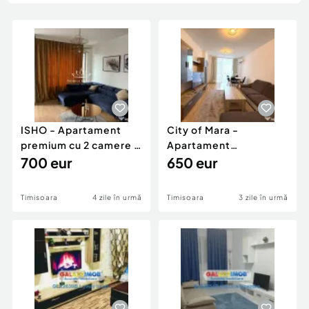
Locuri de munca
Utilaje agricole si industriale
Servicii
Piese auto si accesorii
Animale de companie
Dacia Duster
Afaceri și echipamente profesionale
Inchiriere Bunuri si Vehicule
ISHO - Apartament
City of Mara -
premium cu 2 camere -
Apartament
vedere la apus - ...
700 eur
petfriendly cu 2
650 eur
camere si parc...
Timisoara
4 zile în urmă
Timisoara
3 zile în urmă