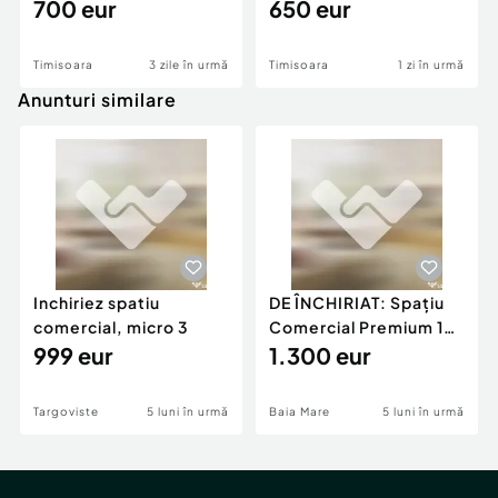
vedere la apus - ...
700 eur
petfriendly cu 2
650 eur
camere si parc...
Timisoara
3 zile în urmă
Timisoara
1 zi în urmă
Anunturi similare
Inchiriez spatiu
DE ÎNCHIRIAT: Spațiu
comercial, micro 3
Comercial Premium 146
999 eur
mp – Vizibili
1.300 eur
Targoviste
5 luni în urmă
Baia Mare
5 luni în urmă