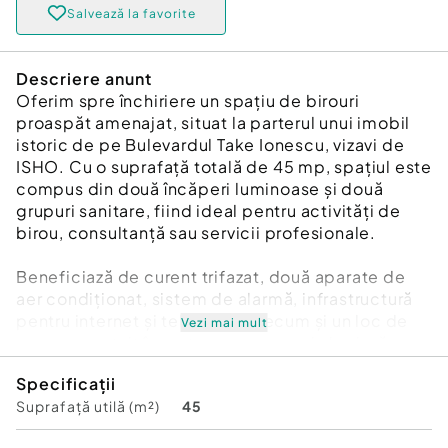
Salvează la favorite
Descriere anunt
Oferim spre închiriere un spațiu de birouri
proaspăt amenajat, situat la parterul unui imobil
istoric de pe Bulevardul Take Ionescu, vizavi de
ISHO. Cu o suprafață totală de 45 mp, spațiul este
compus din două încăperi luminoase și două
grupuri sanitare, fiind ideal pentru activități de
birou, consultanță sau servicii profesionale.
Beneficiază de curent trifazat, două aparate de
aer condiționat, sistem de alarmă, infrastructură
pentru internet și telefonie, precum și un loc de
Vezi mai mult
parcare gratuit în curte, cu acces prin barieră.
Încălzirea se realizează electric, iar datorită
Specificații
pereților groși și tâmplăriei performante, costurile
Suprafață utilă (m²)
45
de exploatare sunt reduse.