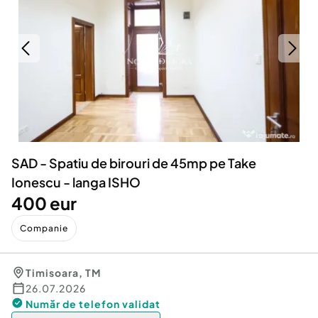
Locuri de munca
Utilaje agricole si industriale
Servicii
Piese auto si accesorii
Animale de companie
Dacia Duster
Afaceri și echipamente profesionale
Inchiriere Bunuri si Vehicule
SAD - Spatiu de birouri de 45mp pe Take
Ionescu - langa ISHO
400 eur
Companie
Timisoara
,
TM
26.07.2026
Număr de telefon
validat