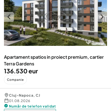
Locuri de munca
Utilaje agricole si industriale
Servicii
Piese auto si accesorii
Animale de companie
Dacia Duster
Afaceri și echipamente profesionale
Inchiriere Bunuri si Vehicule
Apartament spatios in proiect premium, cartier
Terra Gardens
136.530 eur
Companie
Cluj-Napoca
,
CJ
01.08.2026
Număr de telefon
validat