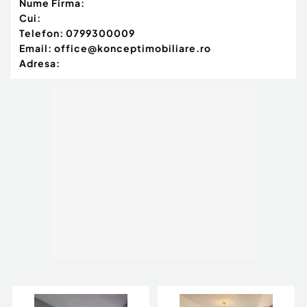
Nume Firma:
Cui:
Confort:
1
Telefon:
0799300009
Tip imobil:
Bloc de apartamente
Email:
office@konceptimobiliare.ro
Număr Băi:
2
Adresa: