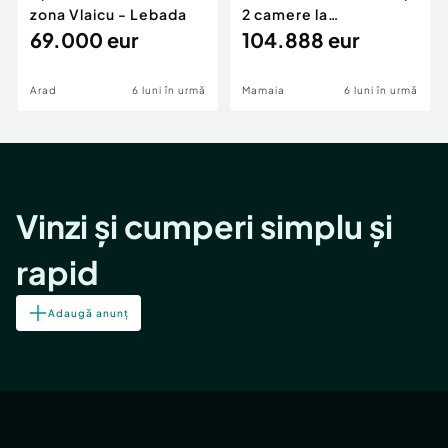
zona Vlaicu - Lebada
2 camere la
69.000 eur
cheie,langa Mega
104.888 eur
Image
Arad
6 luni în urmă
Mamaia
6 luni în urmă
Vinzi și cumperi simplu și
rapid
Adaugă anunț