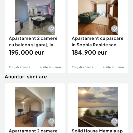
Apartament 2 camere
Apartament cu parcare
cu balcon și garaj, la
in Sophia Residence
câteva minute d
195.000 eur
184.900 eur
Cluj-Napoca
4 zile în urmă
Cluj-Napoca
4 zile în urmă
Anunturi similare
Apartament 2 camere
Solid House Mamaia ap