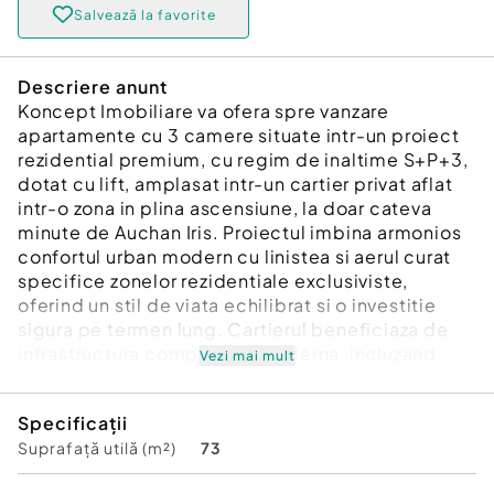
Salvează la favorite
Descriere anunt
Koncept Imobiliare va ofera spre vanzare
apartamente cu 3 camere situate intr-un proiect
rezidential premium, cu regim de inaltime S+P+3,
dotat cu lift, amplasat intr-un cartier privat aflat
intr-o zona in plina ascensiune, la doar cateva
minute de Auchan Iris. Proiectul imbina armonios
confortul urban modern cu linistea si aerul curat
specifice zonelor rezidentiale exclusiviste,
oferind un stil de viata echilibrat si o investitie
sigura pe termen lung. Cartierul beneficiaza de
infrastructura completa si moderna, incluzand
Vezi mai mult
drumuri asfaltate, trotuare, iluminat public, retele
de apa, canalizare, gaze naturale, electricitate si
Specificații
fibra optica. Toate utilitatile sunt amplasate
Suprafață utilă (m²)
73
subteran, fiind protejate de intemperii si
contribuind la aspectul ordonat si elegant al