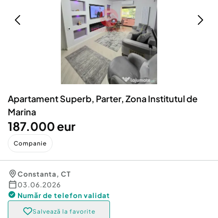
Locuri de munca
Utilaje agricole si industriale
Servicii
Piese auto si accesorii
Animale de companie
Dacia Duster
Afaceri și echipamente profesionale
Inchiriere Bunuri si Vehicule
Apartament Superb, Parter, Zona Institutul de
Marina
187.000 eur
Companie
Constanta
,
CT
03.06.2026
Număr de telefon
validat
Salvează la favorite