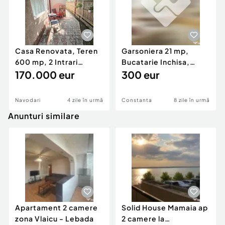
Casa Renovata, Teren
Garsoniera 21 mp,
600 mp, 2 Intrari
Bucatarie Inchisa,
Separate, Navodari Zo
170.000 eur
Valabil din Septembrie,
300 eur
Navodari
4 zile în urmă
Constanta
8 zile în urmă
Anunturi similare
Apartament 2 camere
Solid House Mamaia ap
zona Vlaicu - Lebada
2 camere la