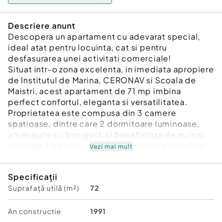
Descriere anunt
Descopera un apartament cu adevarat special,
ideal atat pentru locuinta, cat si pentru
desfasurarea unei activitati comerciale!
Situat intr-o zona excelenta, in imediata apropiere
de Institutul de Marina, CERONAV si Scoala de
Maistri, acest apartament de 71 mp imbina
perfect confortul, eleganta si versatilitatea.
Proprietatea este compusa din 3 camere
spatioase, dintre care 2 dormitoare luminoase,
amenajate cu bun gust, si beneficiaza de nu mai
putin de 3 balcoane, oferind multiple posibilitati
Vezi mai mult
de relaxare sau extindere a spatiului util.
Apartamentul este complet mobilat si utilat la
Specificații
standarde premium, cu finisaje de lux si atentie la
Suprafață utilă (m²)
72
fiecare detaliu, fiind pregatit pentru mutare
imediata, fara investitii suplimentare.
Pozitionarea la parter reprezinta un avantaj major,
An constructie
1991
oferind: