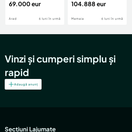
69.000 eur
cheie,langa Mega
104.888 eur
Image
Arad
6 luni în urmă
Mamaia
6 luni în urmă
Vinzi și cumperi simplu și
rapid
Adaugă anunț
Secțiuni Lajumate