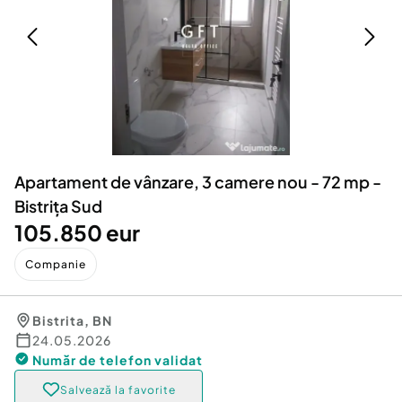
Locuri de munca
Utilaje agricole si industriale
Servicii
Piese auto si accesorii
Animale de companie
Dacia Duster
Afaceri și echipamente profesionale
Inchiriere Bunuri si Vehicule
Apartament de vânzare, 3 camere nou - 72 mp -
Bistrița Sud
105.850 eur
Companie
Bistrita
,
BN
24.05.2026
Număr de telefon
validat
Salvează la favorite