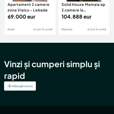
Apartament 2 camere
Solid House Mamaia ap
zona Vlaicu - Lebada
2 camere la
69.000 eur
cheie,langa Mega
104.888 eur
Image
Arad
6 luni în urmă
Mamaia
6 luni în urmă
Vinzi și cumperi simplu și
rapid
Adaugă anunț