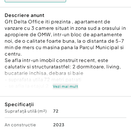
Descriere anunt
Gft Delta Office iti prezinta , apartament de
vanzare cu 3 camere situat in zona sud a orasului in
apropiere de OMW, intr-un bloc de apartamente
noi, de o calitate foarte buna, la o distanta de 5-7
min de mers cu masina pana la Parcul Municipal si
centru.
Se afla intr-un imobil construit recent, este
calutativ si structuratastfel: 2 dormitoare, living,
bucatarie inchisa, debara si baie
- suprafata utila 72 metri patrati
- se afla la etajul 2
Vezi mai mult
- izolatie exterioara
- geamuri tripan
Specificații
- nemobilate, avand doar gresie, parchet si
Suprafață utilă (m²)
72
faianta
- imobilul se afla intr-o curte privata
- parcarea nu este inclusa in pretul
An constructie
2023
apartamentului, se poate achizitiona la un pret de