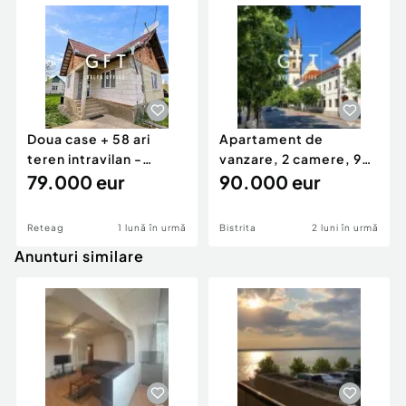
Doua case + 58 ari
Apartament de
teren intravilan -
vanzare, 2 camere, 90
79.000€ | Reteag, BN
79.000 eur
mp utili- Ultracentral
90.000 eur
Reteag
1 lună în urmă
Bistrita
2 luni în urmă
Anunturi similare