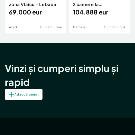
zona Vlaicu - Lebada
2 camere la
69.000 eur
cheie,langa Mega
104.888 eur
Image
Arad
6 luni în urmă
Mamaia
6 luni în urmă
Vinzi și cumperi simplu și
rapid
Adaugă anunț