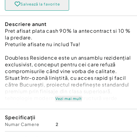
Salvează la favorite
Descriere anunt
Pret afisat plata cash 90% la antecontract si 10 %
la predare.
Preturile afisate nu includ Tva!
Doubless Residence este un ansamblu rezidențial
exclusivist, conceput pentru cei care refuză
compromisurile când vine vorba de calitate.
Situat într-o zonă liniștită, cu acces rapid și facil
către București, proiectul redefinește standardul
premium prin finisaje din clasa superioară,
tehnologie modernă și o infrastructură verde
Vezi mai mult
unică.
Specificații
Fiecare detaliu din Doubless Residence a fost
Numar Camere
2
gândit pentru a reflecta rafinament și durabilitate:
Arhitectură și elemente naturale: Balcoane