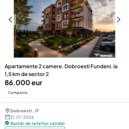
Locuri de munca
Utilaje agricole si industriale
Servicii
Piese auto si accesorii
Animale de companie
Dacia Duster
Afaceri și echipamente profesionale
Inchiriere Bunuri si Vehicule
Apartamente 2 camere. Dobroesti Fundeni. la
1,5 km de sector 2
86.000 eur
Companie
Dobroesti
,
IF
21.07.2026
Număr de telefon
validat