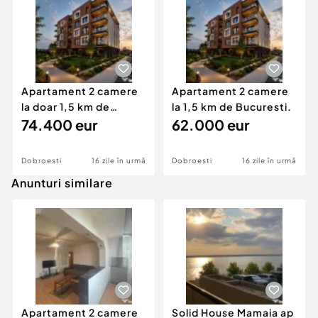
Apartament 2 camere
Apartament 2 camere
la doar 1,5 km de
la 1,5 km de Bucuresti.
Bucuresti.
74.400 eur
62.000 eur
Dobroesti
16 zile în urmă
Dobroesti
16 zile în urmă
Anunturi similare
Apartament 2 camere
Solid House Mamaia ap