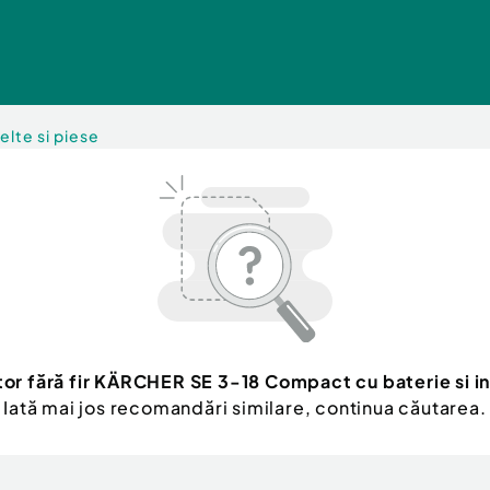
elte si piese
tor fără fir KÄRCHER SE 3-18 Compact cu baterie si i
Iată mai jos recomandări similare, continua căutarea.