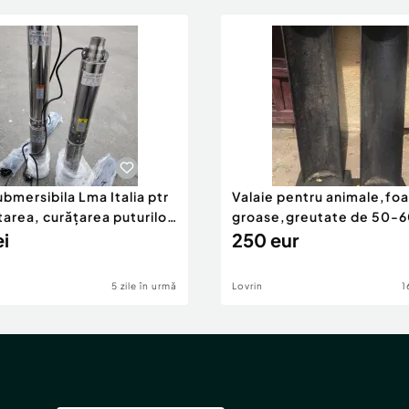
bmersibila Lma Italia ptr
Valaie pentru animale,foa
area, curățarea puturilor
groase,greutate de 50-
ei
kg,lungimea 1,25m -1,40
250 eur
5 zile în urmă
Lovrin
1