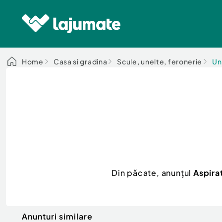
Home
Casa si gradina
Scule, unelte, feronerie
Un
Din păcate, anunțul
Aspira
Anunturi similare