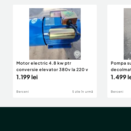
Motor electric 4.8 kw ptr
Pompa su
conversie elevator 380v la 220 v
decolmat
1.199 lei
cu nisip
1.499 l
Berceni
5 zile în urmă
Berceni