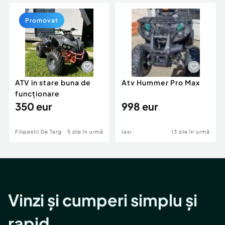
Locuri de munca
Utilaje agricole si industriale
Servicii
Piese auto si accesorii
Promovat
Animale de companie
Dacia Duster
Afaceri și echipamente profesionale
Inchiriere Bunuri si Vehicule
ATV in stare buna de
Atv Hummer Pro Max
funcționare
350 eur
998 eur
Filipestii De Targ
5 zile în urmă
Iasi
13 zile în urmă
Vinzi și cumperi simplu și
rapid