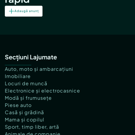
Adaugă anunț
Secțiuni Lajumate
Auto, moto și ambarcațiuni
Imobiliare
Locuri de muncă
Electronice și electrocasnice
Modă și frumusețe
Piese auto
Casă și grădină
Mama și copilul
Sport, timp liber, artă
Animale de companie