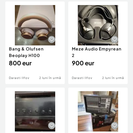
Locuri de munca
Utilaje agricole si industriale
Servicii
Piese auto si accesorii
Animale de companie
Dacia Duster
Afaceri și echipamente profesionale
Inchiriere Bunuri si Vehicule
Bang & Olufsen
Meze Audio Empyrean
Beoplay H100
2
800 eur
900 eur
Darasti Ilfov
2 luni în urmă
Darasti Ilfov
2 luni în urmă