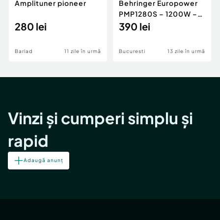
Amplituner pioneer
Behringer Europower
PMP1280S – 1200W –
280 lei
Vândut ca defect –
390 lei
Cutie originală
Barlad
11 zile în urmă
Bucuresti
13 zile în urmă
Vinzi și cumperi simplu și
rapid
Adaugă anunț