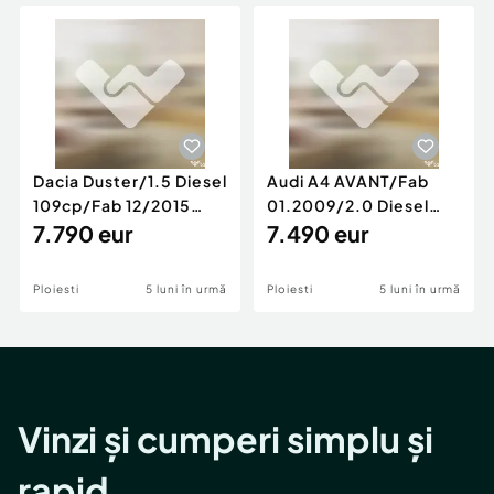
Locuri de munca
Utilaje agricole si industriale
Servicii
Piese auto si accesorii
Animale de companie
Dacia Duster
Afaceri și echipamente profesionale
Inchiriere Bunuri si Vehicule
Dacia Duster/1.5 Diesel
Audi A4 AVANT/Fab
109cp/Fab 12/2015
01.2009/2.0 Diesel
/Euro 5/GARANTIE 12
7.790 eur
140cp/Posibilitate
7.490 eur
LUNI
Rate/GARANTIE
Ploiesti
5 luni în urmă
Ploiesti
5 luni în urmă
Vinzi și cumperi simplu și
rapid