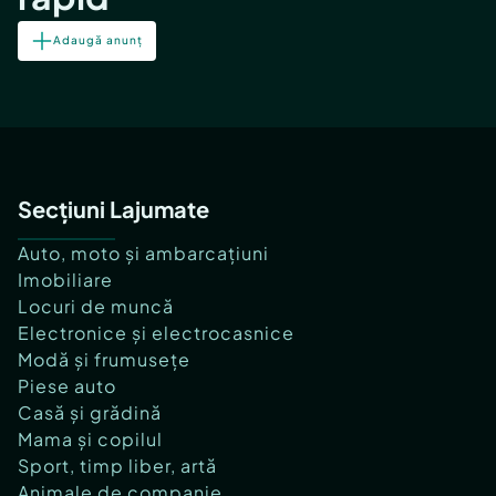
Adaugă anunț
Secțiuni Lajumate
Auto, moto și ambarcațiuni
Imobiliare
Locuri de muncă
Electronice și electrocasnice
Modă și frumusețe
Piese auto
Casă și grădină
Mama și copilul
Sport, timp liber, artă
Animale de companie