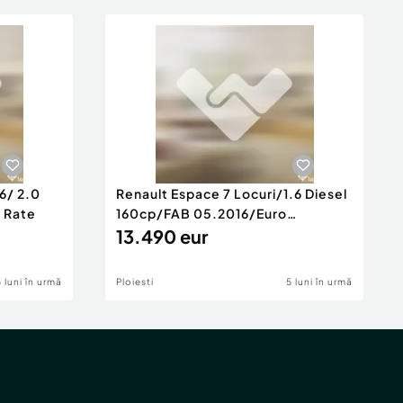
6/ 2.0
Renault Espace 7 Locuri/1.6 Diesel
e Rate
160cp/FAB 05.2016/Euro
6/Posibilita
13.490 eur
5 luni în urmă
Ploiesti
5 luni în urmă