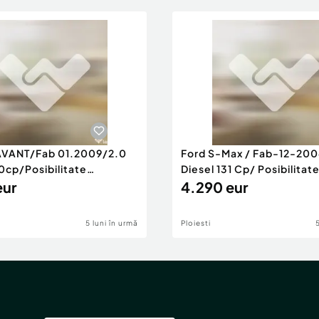
AVANT/Fab 01.2009/2.0
Ford S-Max / Fab-12-200
0cp/Posibilitate
Diesel 131 Cp/ Posibilitat
RANTIE
eur
4.290 eur
5 luni în urmă
Ploiesti