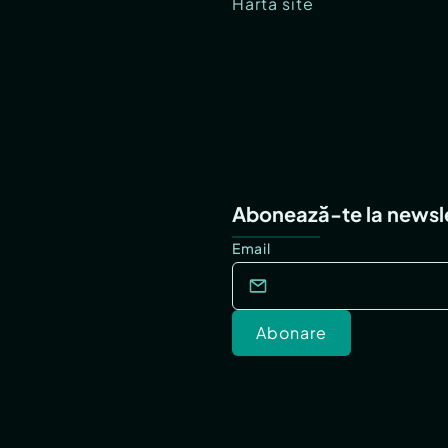
Hartă site
Abonează-te la newsl
Email
Abonare