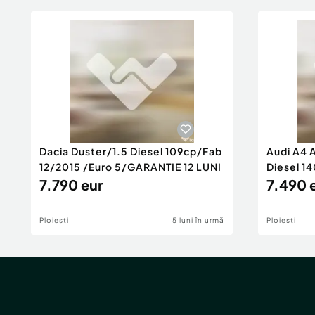
Dacia Duster/1.5 Diesel 109cp/Fab
Audi A4 
12/2015 /Euro 5/GARANTIE 12 LUNI
Diesel 14
7.790 eur
Rate/GA
7.490 
Ploiesti
5 luni în urmă
Ploiesti