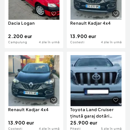
Dacia Logan
Renault Kadjar 4x4
2.200 eur
13.900 eur
Campulung
4 zile în urmă
Costesti
4 zile în urmă
Renault Kadjar 4x4
Toyota Land Cruiser
ținută garaj dotări
13.900 eur
premium luxuri extra
25.900 eur
Costesti
4 zile în urmă
Pitesti
5 zile în urmă