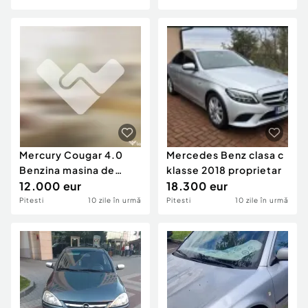
Mercury Cougar 4.0
Mercedes Benz clasa c
Benzina masina de
klasse 2018 proprietar
epoca
12.000 eur
18.300 eur
Pitesti
10 zile în urmă
Pitesti
10 zile în urmă