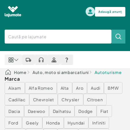
Adaugă anunț
Alege categoria
Auto, moto si ambarcatiuni
Toate Anunturile
Auto, moto si ambarcatiuni
Imobiliare
Autoturisme
Home
Auto, moto si ambarcatiuni
Autoturisme
Electronice si electrocasnice
Anvelope si Jante
Marca
Casa si gradina
Alege dupa sezon
Aixam
Alfa Romeo
Alta
Aro
Audi
BMW
Piese auto
Scutere - ATV - UTV
Mama si copilul
Cadillac
Chevrolet
Chrysler
Citroen
Autoutilitare
Moda si frumusete
Ambarcatiuni
Dacia
Daewoo
Daihatsu
Dodge
Fiat
Sport, timp liber, arta
Camioane - Rulote - Remorci
Agro si Industrie
Ford
Geely
Honda
Hyundai
Infiniti
Motociclete