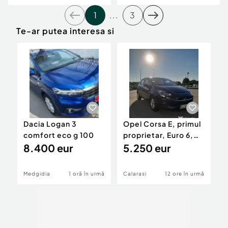
1
...
3
Te-ar putea interesa si
Dacia Logan 3
Opel Corsa E, primul
V
comfort eco g 100
proprietar, Euro 6,
8.400 eur
km 100% reali
5.250 eur
Medgidia
1 oră în urmă
Calarasi
12 ore în urmă
V