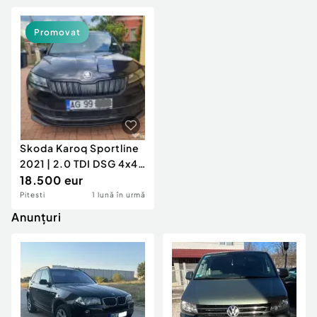
Promovat
Skoda Karoq Sportline
2021 | 2.0 TDI DSG 4x4 |
2 Seturi Roți |
18.500 eur
Înmatriculată RO
Pitesti
1 lună în urmă
Anunțuri