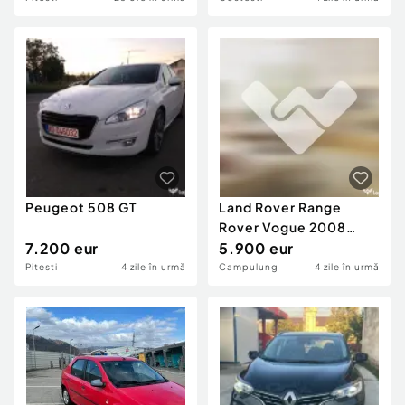
Peugeot 508 GT
Land Rover Range
Rover Vogue 2008
7.200 eur
3.6D Extra Full
5.900 eur
Impecabil
Pitesti
4 zile în urmă
Campulung
4 zile în urmă