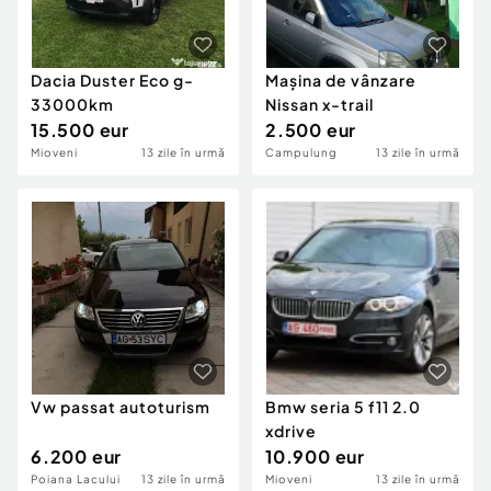
Dacia Duster Eco g-
Mașina de vânzare
33000km
Nissan x-trail
15.500 eur
2.500 eur
Mioveni
13 zile în urmă
Campulung
13 zile în urmă
Vw passat autoturism
Bmw seria 5 f11 2.0
xdrive
6.200 eur
10.900 eur
Poiana Lacului
13 zile în urmă
Mioveni
13 zile în urmă