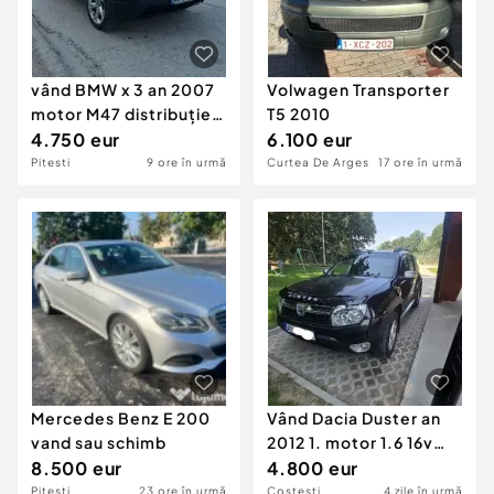
vând BMW x 3 an 2007
Volwagen Transporter
motor M47 distribuție
T5 2010
fata
4.750 eur
6.100 eur
Pitesti
9 ore în urmă
Curtea De Arges
17 ore în urmă
Mercedes Benz E 200
Vând Dacia Duster an
vand sau schimb
2012 1. motor 1.6 16v
8.500 eur
105Cp
4.800 eur
Pitesti
23 ore în urmă
Costesti
4 zile în urmă