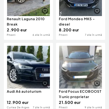
Renault Laguna 2010
Ford Mondeo MK5 -
Break
diesel
2.900 eur
8.200 eur
Pitesti
6 zile în urmă
Pitesti
7 zile în urmă
Audi A6 autoturism
Ford Focus ECOBOOST
1l unic proprietar
12.900 eur
21.500 eur
Curtea De Arges
7 zile în urmă
Pitesti
9 zile în urmă