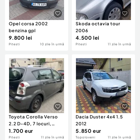
Opel corsa 2002
Skoda octavia tour
benzina gpl
2006
9.800 lei
4.500 lei
Pitesti
10 zile în urmă
Pitesti
11 zile în urmă
Toyota Corolla Verso
Dacia Duster 4x4 1.5
2.2 D-4D, 7 locuri,
2012
2008, diesel, manuală,
1.700 eur
5.850 eur
ITP recent
Pitesti
11 zile în urmă
Topoloveni
11 zile în urmă