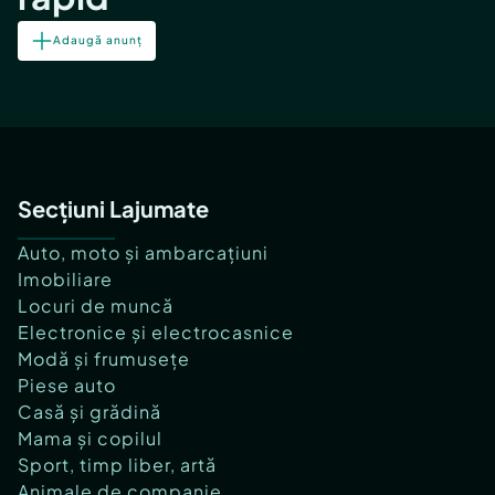
Adaugă anunț
Secțiuni Lajumate
Auto, moto și ambarcațiuni
Imobiliare
Locuri de muncă
Electronice și electrocasnice
Modă și frumusețe
Piese auto
Casă și grădină
Mama și copilul
Sport, timp liber, artă
Animale de companie