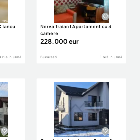
 Iancu
Nerva Traian l Apartament cu 3
camere
228.000 eur
0 zile în urmă
Bucuresti
1 oră în urmă