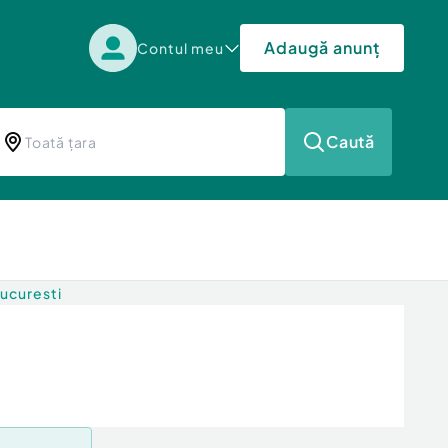
Adaugă anunț
Contul meu
Caută
Bucuresti