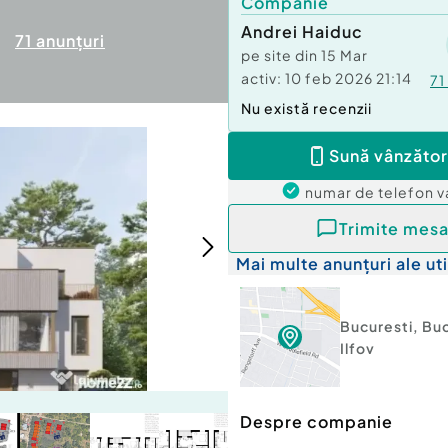
Companie
Andrei Haiduc
71
anunțuri
pe site din
15 Mar
activ:
10 feb 2026 21:14
71
Nu există recenzii
Sună vânzător
numar de telefon
v
Trimite mesa
Mai multe anunțuri ale uti
Bucuresti
,
Buc
Ilfov
Despre companie