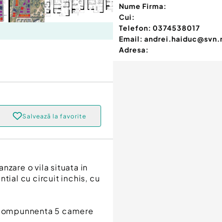
Nume Firma:
Cui:
Telefon:
0374538017
Email:
andrei.haiduc@svn.
Adresa:
Salvează la favorite
are o vila situata in
tial cu circuit inchis, cu
n compunnenta 5 camere