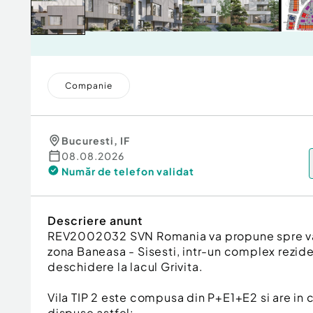
Companie
Bucuresti
,
IF
08.08.2026
Număr de telefon
validat
Descriere anunt
REV2002032 SVN Romania va propune spre vanz
zona Baneasa - Sisesti, intr-un complex reziden
deschidere la lacul Grivita.
Vila TIP 2 este compusa din P+E1+E2 si are i
dispuse astfel: