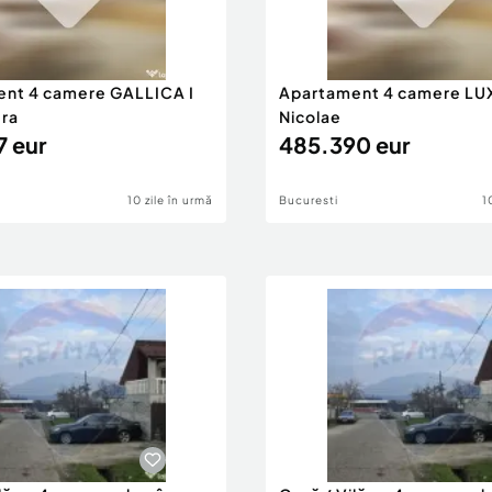
are pleacДѓ des Г®n
. AlcДѓtuit din blocuri
mii ani, ansamblurile
nt 4 camere GALLICA I
Apartament 4 camere LUX
entru familii cu tipuri de
era
Nicolae
ost construite mai multe
7 eur
485.390 eur
10 zile în urmă
Bucuresti
1
apitalei, cum ar fi Arcul
he ApuseanДѓ, vila
erciale complete
tru iubitorii de naturДѓ,