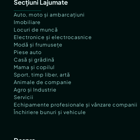
Secțiuni Lajumate
Canalizare
Gaz
Auto, moto și ambarcațiuni
Încălzire
Imobiliare
Climă
Locuri de muncă
Electronice și electrocasnice
Modă și frumusețe
Piese auto
Casă și grădină
Mama și copilul
Sport, timp liber, artă
Animale de companie
Agro și Industrie
Servicii
Echipamente profesionale și vânzare companii
Închiriere bunuri și vehicule