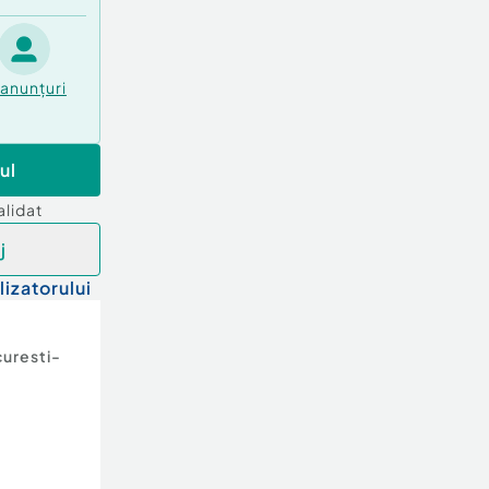
anunțuri
ul
alidat
j
lizatorului
uresti-