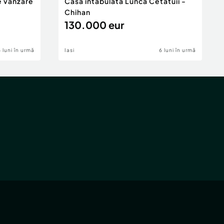
e vânzare
Casa intabulata Lunca Cetatuii -
Chihan
130.000 eur
6 luni în urmă
Iasi
6 luni în urmă