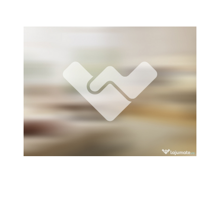
Locuri de munca
Utilaje agricole si industriale
Servicii
Piese auto si accesorii
Animale de companie
Dacia Duster
Afaceri și echipamente profesionale
Inchiriere Bunuri si Vehicule