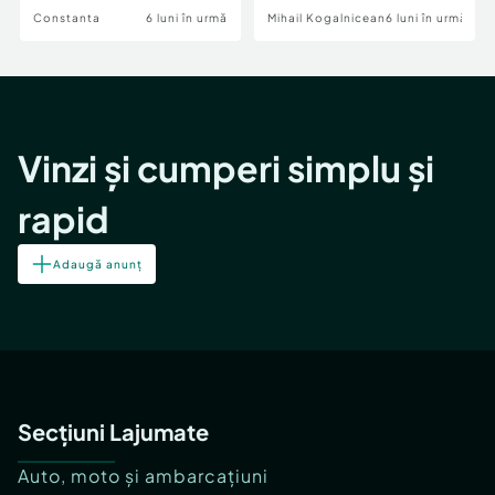
Constanta
6 luni în urmă
Mihail Kogalniceanu
6 luni în urmă
Vinzi și cumperi simplu și
rapid
Adaugă anunț
Secțiuni Lajumate
Auto, moto și ambarcațiuni