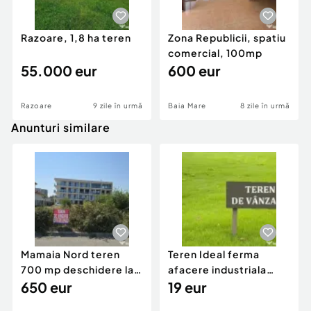
Razoare, 1,8 ha teren
Zona Republicii, spatiu
comercial, 100mp
55.000 eur
600 eur
Razoare
9 zile în urmă
Baia Mare
8 zile în urmă
Anunturi similare
Mamaia Nord teren
Teren Ideal ferma
700 mp deschidere la
afacere industriala
D24 si D25
650 eur
deschidere 71 ml la
19 eur
DN2A