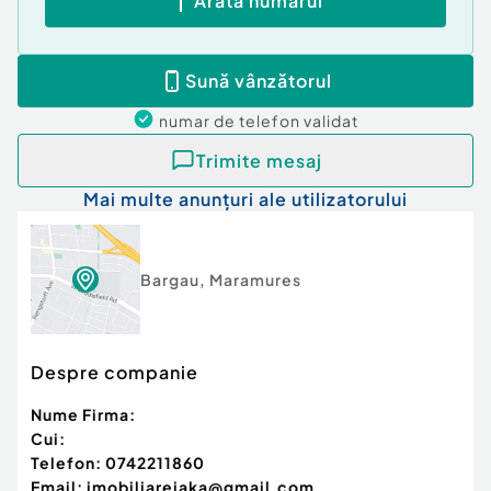
Arată numărul
Sună vânzătorul
numar de telefon
validat
Trimite mesaj
Mai multe anunțuri ale utilizatorului
Bargau
,
Maramures
Despre companie
Nume Firma:
Cui:
Telefon:
0742211860
Email:
imobiliareiaka@gmail.com