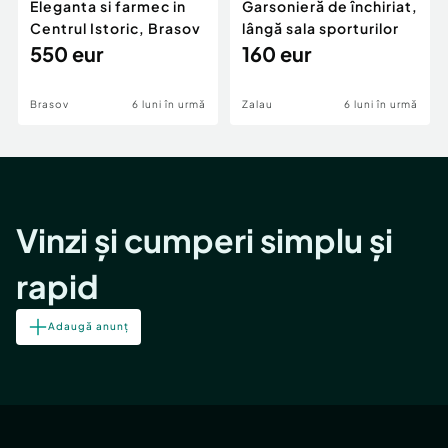
Eleganta si farmec in
Garsonieră de închiriat,
Centrul Istoric, Brasov
lângă sala sporturilor
550 eur
160 eur
Brasov
6 luni în urmă
Zalau
6 luni în urmă
Vinzi și cumperi simplu și
rapid
Adaugă anunț