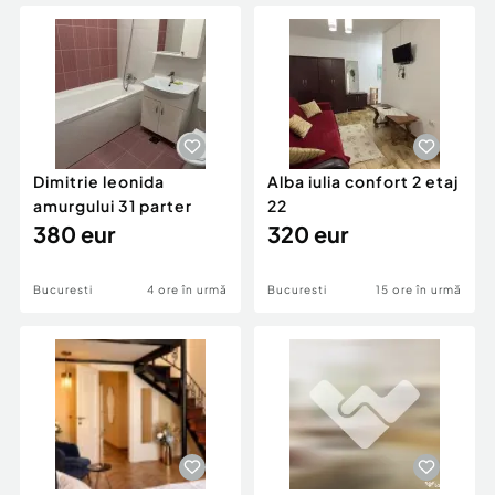
Locuri de munca
Utilaje agricole si industriale
Servicii
Piese auto si accesorii
Animale de companie
Dacia Duster
Afaceri și echipamente profesionale
Inchiriere Bunuri si Vehicule
Dimitrie leonida
Alba iulia confort 2 etaj
amurgului 31 parter
22
380 eur
320 eur
Bucuresti
4 ore în urmă
Bucuresti
15 ore în urmă