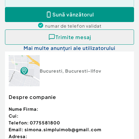
Sună vânzătorul
numar de telefon
validat
Trimite mesaj
Mai multe anunțuri ale utilizatorului
Bucuresti
,
Bucuresti-Ilfov
Despre companie
Nume Firma:
Cui:
Telefon:
0775581800
Email:
simona.simpluimob@gmail.com
Adresa: