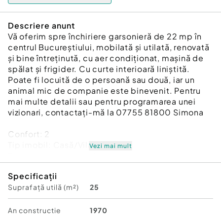
Descriere anunt
Vă oferim spre închiriere garsonieră de 22 mp în
centrul Bucureștiului, mobilată și utilată, renovată
și bine întreținută, cu aer condiționat, mașină de
spălat și frigider. Cu curte interioară liniștită.
Poate fi locuită de o persoană sau două, iar un
animal mic de companie este binevenit. Pentru
mai multe detalii sau pentru programarea unei
vizionari, contactați-mă la 07755 81800 Simona
Confort:
2
Tip imobil:
Casă/Vilă
Vezi mai mult
Posibilitate parcare: Nu
Specificații
Suprafață utilă (m²)
25
An constructie
1970