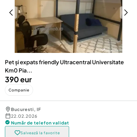
Locuri de munca
Utilaje agricole si industriale
Servicii
Piese auto si accesorii
Animale de companie
Dacia Duster
Afaceri și echipamente profesionale
Inchiriere Bunuri si Vehicule
Pet și expats friendly Ultracentral Universitate
Km0 Pia...
390 eur
Companie
Bucuresti
,
IF
22.02.2026
Număr de telefon
validat
Salvează la favorite