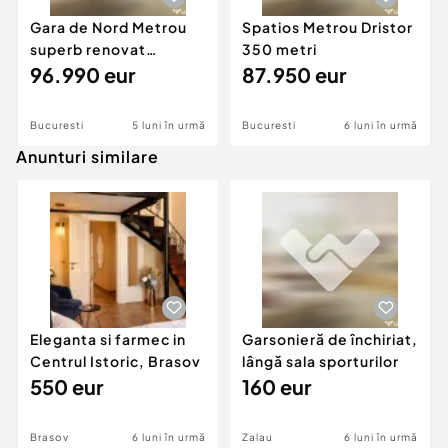
Gara de Nord Metrou
Spatios Metrou Dristor
superb renovat
350 metri
mobilat utilat
96.990 eur
87.950 eur
Bucuresti
5 luni în urmă
Bucuresti
6 luni în urmă
Anunturi similare
Eleganta si farmec in
Garsonieră de închiriat,
Centrul Istoric, Brasov
lângă sala sporturilor
550 eur
160 eur
Brasov
6 luni în urmă
Zalau
6 luni în urmă