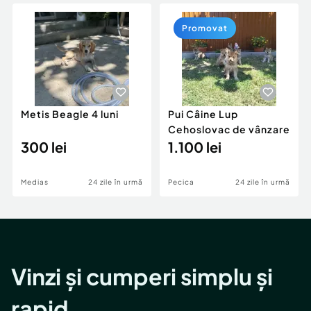
Locuri de munca
Utilaje agricole si industriale
Servicii
Piese auto si accesorii
Promovat
Animale de companie
Dacia Duster
Afaceri și echipamente profesionale
Inchiriere Bunuri si Vehicule
Metis Beagle 4 luni
Pui Câine Lup
Cehoslovac de vânzare
300 lei
1.100 lei
Medias
24 zile în urmă
Pecica
24 zile în urmă
Vinzi și cumperi simplu și
rapid