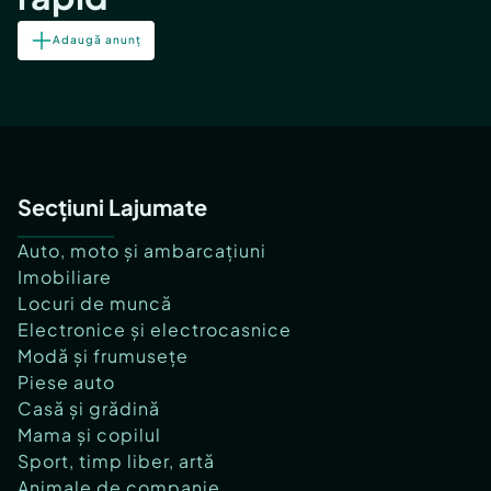
Adaugă anunț
Secțiuni Lajumate
Auto, moto și ambarcațiuni
Imobiliare
Locuri de muncă
Electronice și electrocasnice
Modă și frumusețe
Piese auto
Casă și grădină
Mama și copilul
Sport, timp liber, artă
Animale de companie