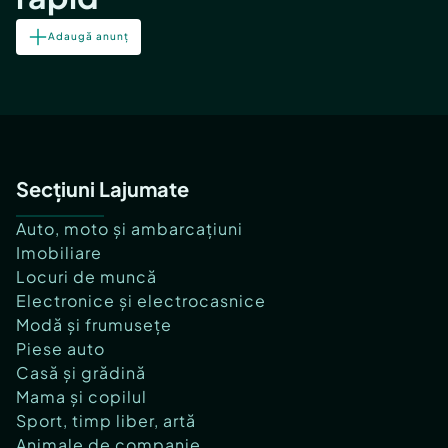
Adaugă anunț
Secțiuni Lajumate
Auto, moto și ambarcațiuni
Imobiliare
Locuri de muncă
Electronice și electrocasnice
Modă și frumusețe
Piese auto
Casă și grădină
Mama și copilul
Sport, timp liber, artă
Animale de companie