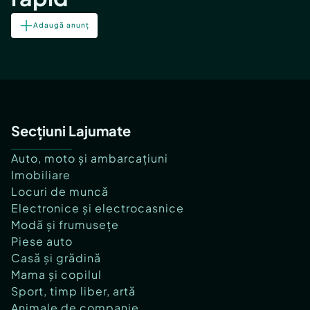
Adaugă anunț
Secțiuni Lajumate
Auto, moto și ambarcațiuni
Imobiliare
Locuri de muncă
Electronice și electrocasnice
Modă și frumusețe
Piese auto
Casă și grădină
Mama și copilul
Sport, timp liber, artă
Animale de companie