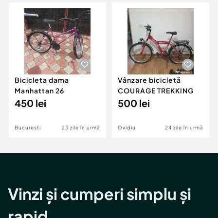
Locuri de munca
Utilaje agricole si industriale
Servicii
Piese auto si accesorii
Animale de companie
Dacia Duster
Afaceri și echipamente profesionale
Inchiriere Bunuri si Vehicule
Bicicleta dama
Vânzare bicicletă
Manhattan 26
COURAGE TREKKING
450 lei
500 lei
Bucuresti
23 zile în urmă
Ovidiu
24 zile în urmă
Vinzi și cumperi simplu și
rapid