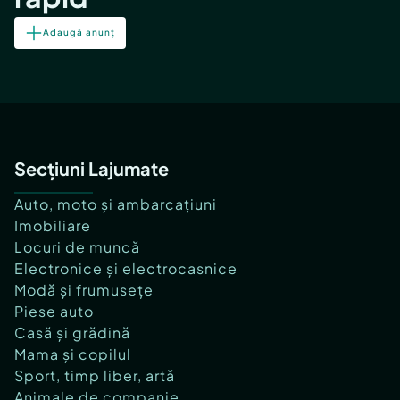
Adaugă anunț
Secțiuni Lajumate
Auto, moto și ambarcațiuni
Imobiliare
Locuri de muncă
Electronice și electrocasnice
Modă și frumusețe
Piese auto
Casă și grădină
Mama și copilul
Sport, timp liber, artă
Animale de companie