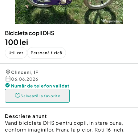
Locuri de munca
Utilaje agricole si industriale
Servicii
Piese auto si accesorii
Animale de companie
Dacia Duster
Afaceri și echipamente profesionale
Bicicleta copii DHS
Inchiriere Bunuri si Vehicule
100 lei
Utilizat
Persoană fizică
Clinceni
,
IF
06.06.2026
Număr de telefon
validat
Salvează la favorite
Descriere anunt
Vand bicicleta DHS pentru copii, in stare buna,
conform imaginilor. Frana la picior. Roti 16 inch.