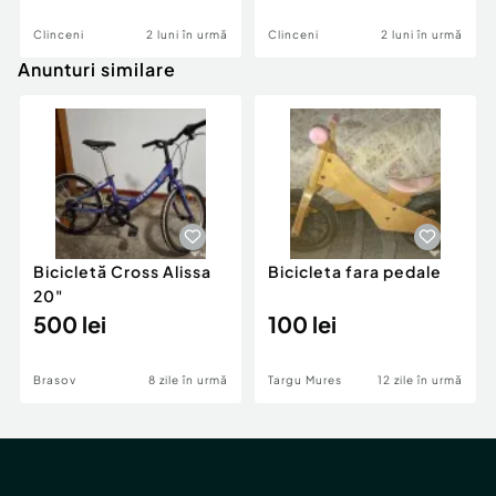
Clinceni
2 luni în urmă
Clinceni
2 luni în urmă
Anunturi similare
Bicicletă Cross Alissa
Bicicleta fara pedale
20"
500 lei
100 lei
Brasov
8 zile în urmă
Targu Mures
12 zile în urmă