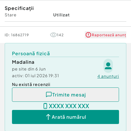
Specificații
Stare
Utilizat
ID:
16862719
142
Raportează anunț
Persoană fizică
Madalina
pe site din
6 Jun
activ:
01 iul 2026 19:31
4
anunțuri
Nu există recenzii
Trimite mesaj
XXXX XXX XXX
Arată numărul