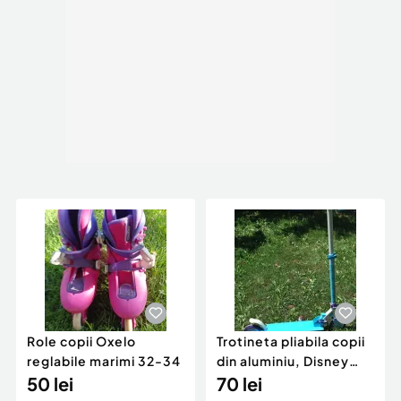
Role copii Oxelo
Trotineta pliabila copii
reglabile marimi 32-34
din aluminiu, Disney
50 lei
Frozen 2
70 lei