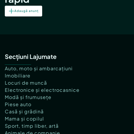
Adaugă anunț
Secțiuni Lajumate
Auto, moto și ambarcațiuni
Imobiliare
Locuri de muncă
Electronice și electrocasnice
Modă și frumusețe
Piese auto
Casă și grădină
Mama și copilul
Sport, timp liber, artă
Animale de companie