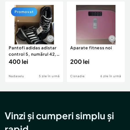
Locuri de munca
Utilaje agricole si industriale
Servicii
Piese auto si accesorii
Promovat
Animale de companie
Dacia Duster
Afaceri și echipamente profesionale
Inchiriere Bunuri si Vehicule
Pantofi adidas adistar
Aparate fitness noi
control 5, numărul 42,
sunt noi, cu etichetă.
400 lei
200 lei
Nadaselu
5 zile în urmă
Cisnadie
6 zile în urmă
Vinzi și cumperi simplu și
rapid