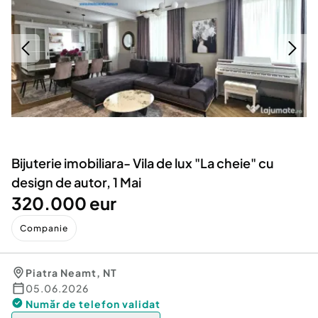
Locuri de munca
Utilaje agricole si industriale
Servicii
Piese auto si accesorii
Animale de companie
Dacia Duster
Afaceri și echipamente profesionale
Inchiriere Bunuri si Vehicule
Bijuterie imobiliara- Vila de lux "La cheie" cu
design de autor, 1 Mai
320.000 eur
Companie
Piatra Neamt
,
NT
05.06.2026
Număr de telefon
validat