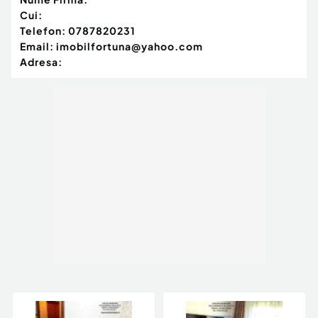
lumină naturală, 2 dormitoare secundare
Cui:
luminoase, cu ferestre mari, balcoane franțuzești
Telefon:
0787820231
și ferestre Velux.
Email:
imobilfortuna@yahoo.com
Sunt mobilate pe comandă, incluzând paturi
Adresa:
duble cu somieră, ladă de depozitare și saltele
din gama de lux Mobexpert.
O a doua baie spațioasă care deservește cele
două dormitoare.
Terase, Curte și Facilități Exterioare (Amenajare
peisagistică)
Proprietatea excelează la capitolul spațiu
exterior, fiind ideală pentru relaxare:
Terasă Mare Deschisă: Acoperită, amenajată
complet cu zonă de dining, zonă de zi si gratar pe
gaz;
Terasa Mare Închisă: Acoperită și protejată, dotată
cu aragaz si hota, ideală pentru gatit si petreceri
în orice anotimp;
Curte de Revistă: Spațioasă, complet amenajată
cu rulouri de gazon, flori, foișor exterior elegant și