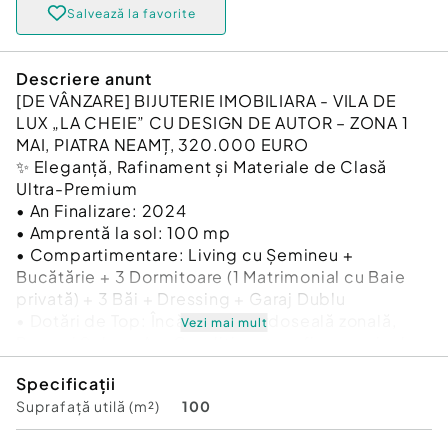
Salvează la favorite
Descriere anunt
[DE VÂNZARE] BIJUTERIE IMOBILIARA - VILA DE
LUX „LA CHEIE” CU DESIGN DE AUTOR – ZONA 1
MAI, PIATRA NEAMȚ, 320.000 EURO
✨ Eleganță, Rafinament și Materiale de Clasă
Ultra-Premium
• An Finalizare: 2024
• Amprentă la sol: 100 mp
• Compartimentare: Living cu Șemineu +
Bucătărie + 3 Dormitoare (1 Matrimonial cu Baie
privată) + 3 Băi + Dressing + Garaj Dublu
• Dotări de Top: Încălzire în pardoseală zonală,
Vezi mai mult
Panouri Solare, Aer Condiționat pe fiecare nivel,
Design Interior Premium.
Specificații
FORTUNA IMOBILIARE vă prezintă spre
Suprafață utilă (m²)
100
achiziționare o proprietate exclusivistă, situată în
zona rezidențială selectă 1 Mai din Piatra Neamț.