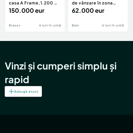
casa A Frame,1.200 mp
de vânzare în zona
Eminescu, nr. 35, ap. 13, parter (lângă fostul
teren,deschidere Pia
150.000 eur
Periferie
62.000 eur
Tribunal), Piatra Neamț, Telefon Contact:
0755.270.04? Vizualizați portofoliul nostru pe:
imobiliarefortuna.ro
Brasov
6 luni în urmă
Bals
6 luni în urmă
✨ Your comfort is our priority! ✨
Vinzi și cumperi simplu și
rapid
Adaugă anunț