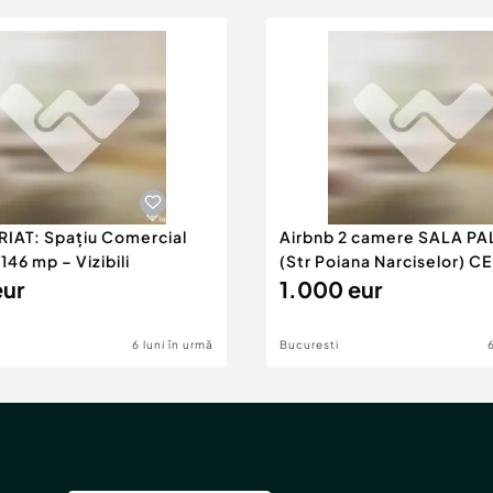
RIAT: Spațiu Comercial
Airbnb 2 camere SALA PA
46 mp – Vizibili
(Str Poiana Narciselor) C
eur
1.000 eur
6 luni în urmă
Bucuresti