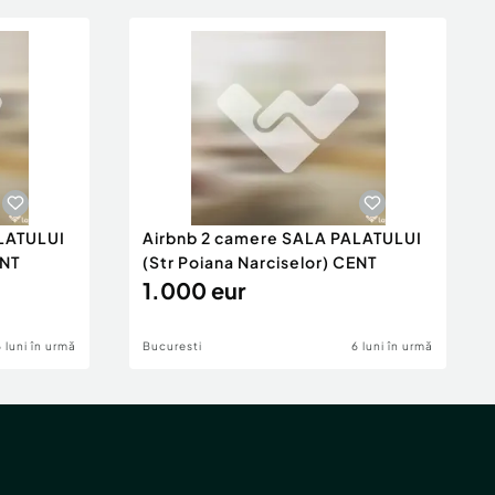
LATULUI
Airbnb 2 camere SALA PALATULUI
ENT
(Str Poiana Narciselor) CENT
1.000 eur
6 luni în urmă
Bucuresti
6 luni în urmă