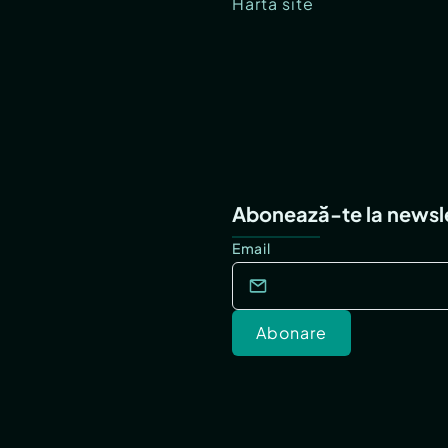
Hartă site
Abonează-te la newsl
Email
Abonare