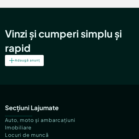
Locuri de munca
Utilaje agricole si industriale
Servicii
Piese auto si accesorii
Animale de companie
Dacia Duster
Afaceri și echipamente profesionale
Vinzi și cumperi simplu și
Inchiriere Bunuri si Vehicule
rapid
Adaugă anunț
Secțiuni Lajumate
Auto, moto și ambarcațiuni
Imobiliare
Locuri de muncă