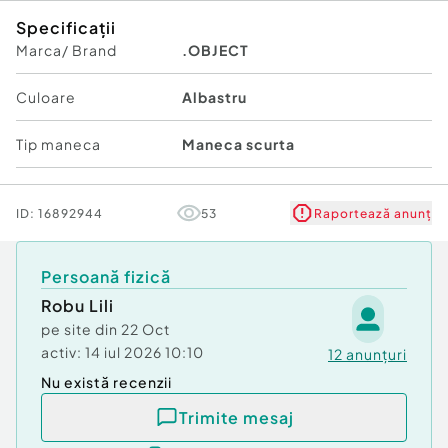
Specificații
Marca/ Brand
.OBJECT
Culoare
Albastru
Tip maneca
Maneca scurta
ID:
16892944
53
Raportează anunț
Persoană fizică
Robu Lili
pe site din
22 Oct
activ:
14 iul 2026 10:10
12
anunțuri
Nu există recenzii
Trimite mesaj