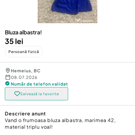
Locuri de munca
Utilaje agricole si industriale
Servicii
Piese auto si accesorii
Animale de companie
Dacia Duster
Afaceri și echipamente profesionale
Bluza albastra!
Inchiriere Bunuri si Vehicule
35 lei
Persoană fizică
Hemeius
,
BC
08.07.2026
Număr de telefon
validat
Salvează la favorite
Descriere anunt
Vand o frumoasa bluza albastra, marimea 42,
material triplu voal!