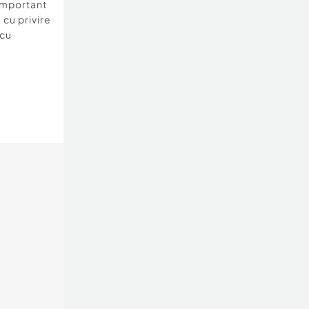
important
 cu privire
 cu