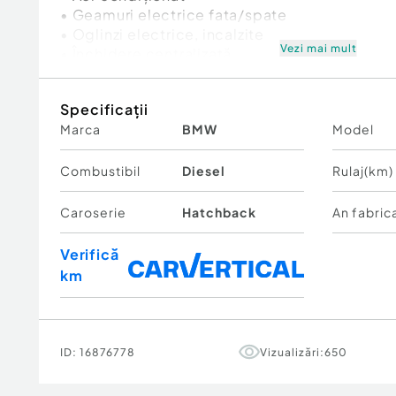
• Geamuri electrice fata/spate
• Oglinzi electrice, incalzite
Vezi mai mult
• Închidere centralizată
• Jante aliaj 17'-anvelope noi
Specificații
Preț: 3.900 €
Marca
BMW
Model
Combustibil
Diesel
Rulaj(km)
Caroserie
Hatchback
An fabric
Verifică
km
ID:
16876778
Vizualizări:
650