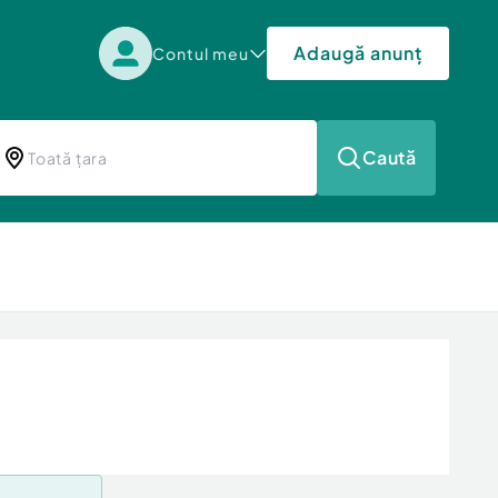
Adaugă anunț
Contul meu
Caută