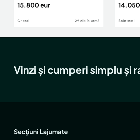
15.800 eur
14.050
Onesti
29 zile în urmă
Balotesti
Vinzi și cumperi simplu și 
Secțiuni Lajumate