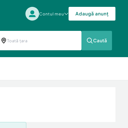
Adaugă anunț
Contul meu
Caută