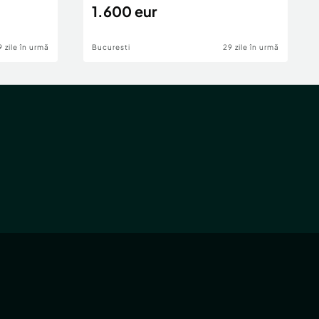
1.600 eur
9 zile în urmă
Bucuresti
29 zile în urmă