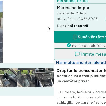
Persoană fizică
Muresanolimpiu
pe site din
2 Sep
activ:
24 iun 2026 20:18
Nu există recenzii
Sună vânzător
numar de telefon
v
Trimite mesa
Mai multe anunțuri ale uti
Drepturile consumatoril
Acest anunț a fost publicat
un vânzător privat.
Ca urmare, legile privind dr
consumatorilor nu se aplică 
achizițiilor pe care le faci d