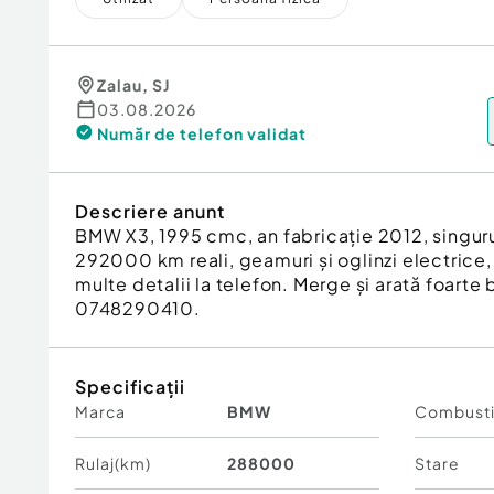
Zalau
,
SJ
03.08.2026
Număr de telefon
validat
Descriere anunt
BMW X3, 1995 cmc, an fabricație 2012, singuru
292000 km reali, geamuri și oglinzi electrice
multe detalii la telefon. Merge și arată foarte 
0748290410.
Specificații
Marca
BMW
Combusti
Rulaj(km)
288000
Stare