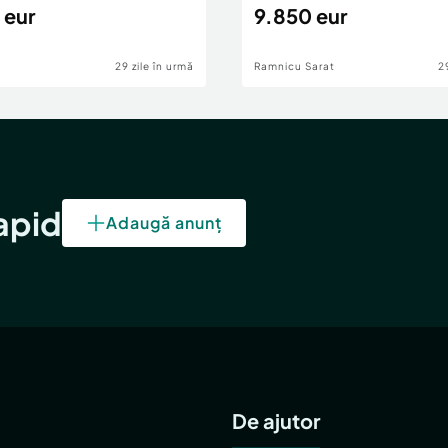
 eur
9.850 eur
29 zile în urmă
Ramnicu Sarat
2
rapid
Adaugă anunț
De ajutor