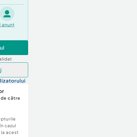
1
anunț
ul
alidat
j
lizatorului
or
 de către
epturile
în cazul
e la acest