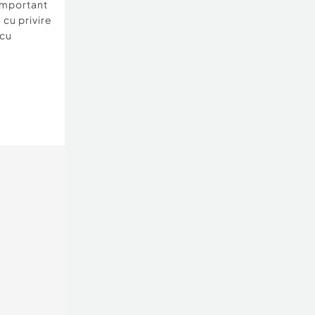
important
 cu privire
 cu