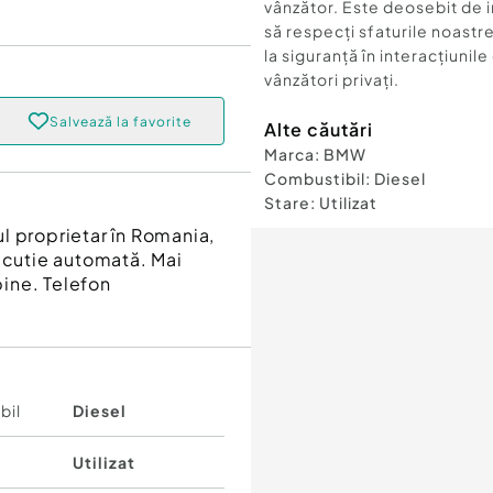
vânzător. Este deosebit de 
să respecți sfaturile noastre
la siguranță în interacțiunile
vânzători privați.
Salvează la favorite
Alte căutări
Marca
:
BMW
Combustibil
:
Diesel
Stare
:
Utilizat
l proprietar în Romania,
, cutie automată. Mai
bine. Telefon
bil
Diesel
Utilizat