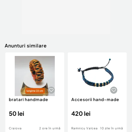
Anunturi similare
bratari handmade
Accesorii hand-made
50 lei
420 lei
Craiova
2 ore în urmă
Ramnicu Valcea
10 zile în urmă