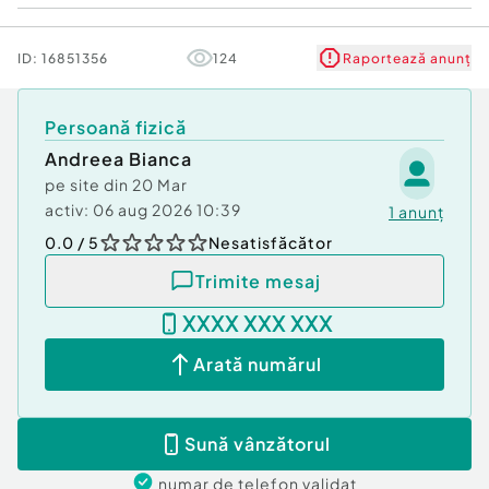
ID:
16851356
124
Raportează anunț
Persoană fizică
Andreea Bianca
pe site din
20 Mar
activ:
06 aug 2026 10:39
1
anunț
0.0
/ 5
Nesatisfăcător
Trimite mesaj
XXXX XXX XXX
Arată numărul
Sună vânzătorul
numar de telefon
validat