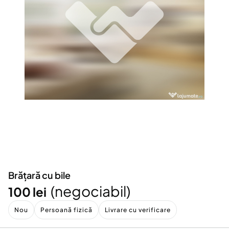
Locuri de munca
Utilaje agricole si industriale
Servicii
Piese auto si accesorii
Animale de companie
Dacia Duster
Afaceri și echipamente profesionale
Inchiriere Bunuri si Vehicule
Brățară cu bile
(negociabil)
100 lei
Nou
Persoană fizică
Livrare cu verificare