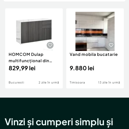
Locuri de munca
Utilaje agricole si industriale
Servicii
Piese auto si accesorii
Animale de companie
Dacia Duster
Afaceri și echipamente profesionale
Inchiriere Bunuri si Vehicule
HOMCOM Dulap
Vand mobila bucatarie
multifuncțional din
lemn pentru camera de
829,99 lei
9.880 lei
zi, bucătărie, birou cu
deschidere prin
Bucuresti
2 zile în urmă
Timisoara
13 zile în urmă
apăsare, 117x36x74cm
- alb/ gri închis
Vinzi și cumperi simplu și