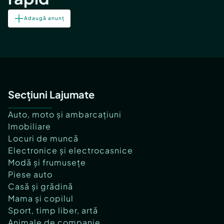
Adaugă anunț
Secțiuni Lajumate
Auto, moto și ambarcațiuni
Imobiliare
Locuri de muncă
Electronice și electrocasnice
Modă și frumusețe
Piese auto
Casă și grădină
Mama și copilul
Sport, timp liber, artă
Animale de companie