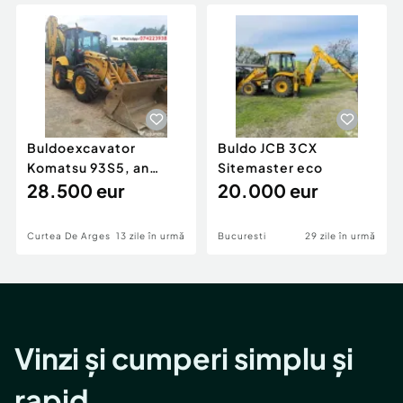
Locuri de munca
Utilaje agricole si industriale
Servicii
Piese auto si accesorii
Animale de companie
Dacia Duster
Afaceri și echipamente profesionale
Inchiriere Bunuri si Vehicule
Buldoexcavator
Buldo JCB 3CX
Komatsu 93S5, an
Sitemaster eco
2007, cupa
28.500 eur
20.000 eur
multifuncționala,
anvelope noi
Curtea De Arges
13 zile în urmă
Bucuresti
29 zile în urmă
Vinzi și cumperi simplu și
rapid