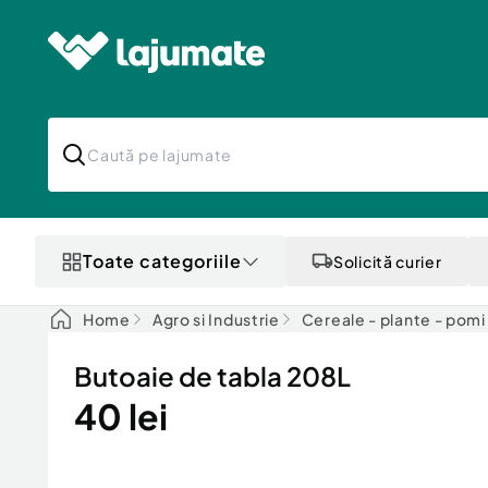
Toate categoriile
Solicită curier
Home
Agro si Industrie
Cereale - plante - pomi
Butoaie de tabla 208L
40 lei