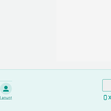
1
anunț