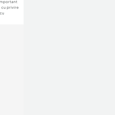
important
 cu privire
 cu