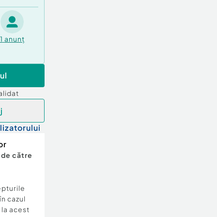
1
anunț
ul
alidat
j
lizatorului
or
 de către
epturile
în cazul
e la acest