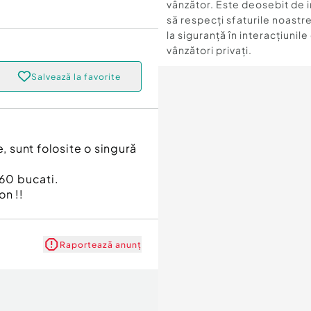
vânzător. Este deosebit de 
să respecți sfaturile noastre
la siguranță în interacțiunile
vânzători privați.
Salvează la favorite
, sunt folosite o singură
 60 bucati.
on !!
Raportează anunț