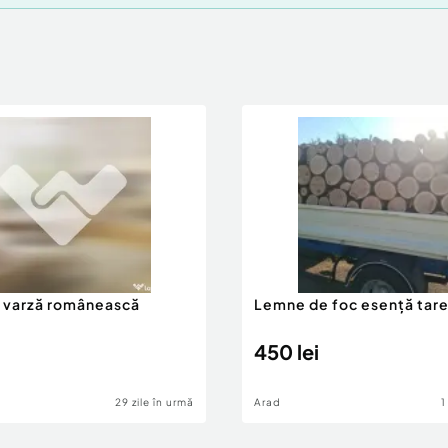
 varză românească
Lemne de foc esență tar
450 lei
29 zile în urmă
Arad
1