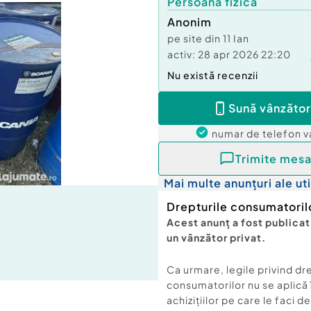
Persoană fizică
Anonim
pe site din
11 Ian
activ:
28 apr 2026 22:20
Nu există recenzii
Sună vânzător
numar de telefon
v
Trimite mesa
Mai multe anunțuri ale uti
Drepturile consumatoril
Acest anunț a fost publicat
un vânzător privat.
Ca urmare, legile privind dr
consumatorilor nu se aplică 
achizițiilor pe care le faci d