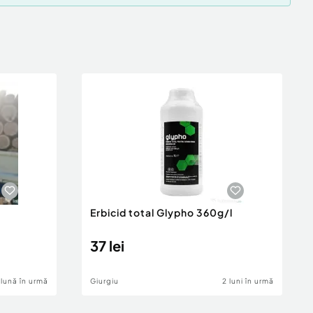
e
Erbicid total Glypho 360g/l
37 lei
 lună în urmă
Giurgiu
2 luni în urmă