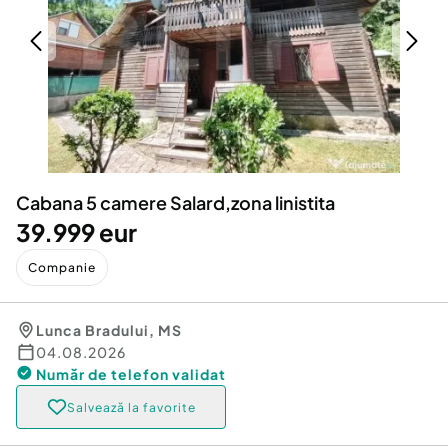
Locuri de munca
Utilaje agricole si industriale
Servicii
Piese auto si accesorii
Animale de companie
Dacia Duster
Afaceri și echipamente profesionale
Inchiriere Bunuri si Vehicule
Cabana 5 camere Salard,zona linistita
39.999 eur
Companie
Lunca Bradului
,
MS
04.08.2026
Număr de telefon
validat
Salvează la favorite