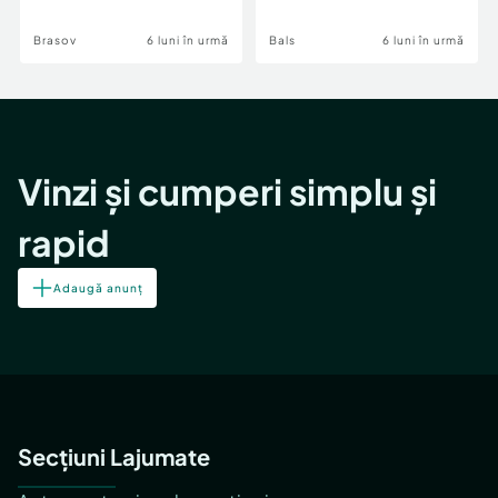
Brasov
6 luni în urmă
Bals
6 luni în urmă
Vinzi și cumperi simplu și
rapid
Adaugă anunț
Secțiuni Lajumate