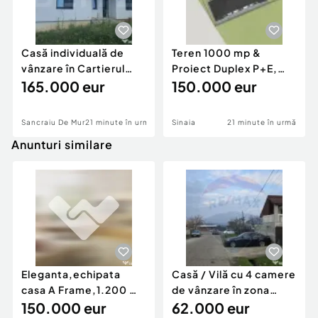
Casă individuală de
Teren 1000 mp &
vânzare în Cartierul
Proiect Duplex P+E,
Răsăritului,
165.000 eur
Sinaia - Zamora,
150.000 eur
Panoram
Sancraiu De Mures
21 minute în urmă
Sinaia
21 minute în urmă
Anunturi similare
Eleganta,echipata
Casă / Vilă cu 4 camere
casa A Frame,1.200 mp
de vânzare în zona
teren,deschidere Pia
150.000 eur
Periferie
62.000 eur