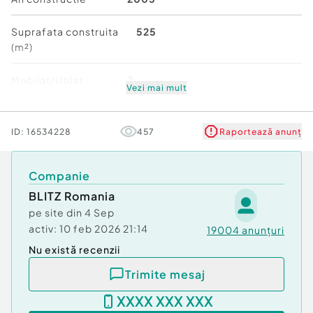
- Fosă septică.
Suprafata construita
525
Peisajul forestier autentic, completat de
(m²)
construcția solidă , transformă această
proprietate într-un refugiu ideal pentru vacanțe,
Mobilat/Utilat
2
retreat-uri sau chiar locuire permanentă în natură.
Vezi mai mult
Stare
Bună
Vă așteptăm cu drag la vizionare să descoperiți
ID:
16534228
457
Raportează anunț
acest colț de liniște și autenticitate!
Număr niveluri imobil
1
Cod ofertă / ID BLITZ: P147768
Companie
Id intern: P147768
BLITZ Romania
Număr niveluri imobil:
1
pe site din
4 Sep
Număr Băi:
1
activ:
10 feb 2026 21:14
19004
anunțuri
Curent
Nu există recenzii
Apă
Trimite mesaj
XXXX XXX XXX