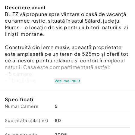
Descriere anunt
BLITZ vă propune spre vânzare o casă de vacanță
cu farmec rustic, situată în satul Sălard, județul
Mureș – o locație de vis pentru iubitorii naturii și ai
liniștii montane.
Construită din lemn masiv, această proprietate
este amplasată pe un teren de 525mp și oferă tot
ce ai nevoie pentru relaxare și confort în mijlocul
naturii. Casa este compartimentată astfel:
- 5 camere,
- 1 bucătărie,
Vezi mai mult
- 1 baie,
- 1 terasă spațioasă,
Specificații
- 2 anexe utile pentru depozitare sau alte
Numar Camere
5
activități.
Dotări:
Suprafață utilă (m²)
80
- Curent electric,
- Apă de izvor,
An constructie
2005