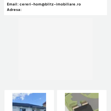
Email:
cereri-hom@blitz-imobiliare.ro
Adresa: