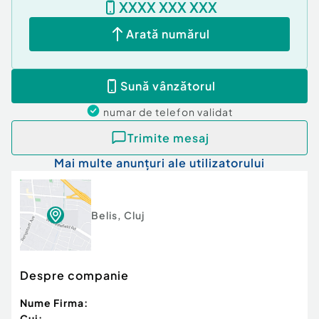
XXXX XXX XXX
Număr Băi:
1
Curent
Arată numărul
Apă
Sună vânzătorul
numar de telefon
validat
Trimite mesaj
Mai multe anunțuri ale utilizatorului
Belis
,
Cluj
Despre companie
Nume Firma:
Cui: