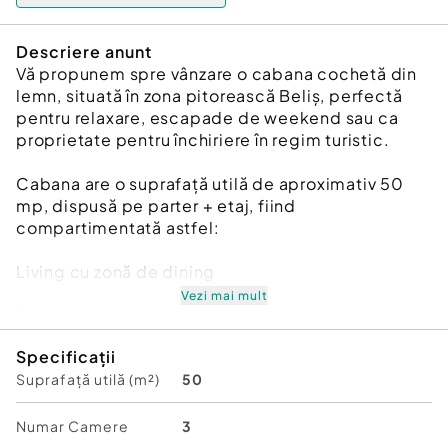
Descriere anunt
Vă propunem spre vânzare o cabana cochetă din
lemn, situată în zona pitorească Beliș, perfectă
pentru relaxare, escapade de weekend sau ca
proprietate pentru închiriere în regim turistic.
Cabana are o suprafață utilă de aproximativ 50
mp, dispusă pe parter + etaj, fiind
compartimentată astfel:
Living cu zonă de dining
Vezi mai mult
2 dormitoare
Specificații
Baie
Suprafață utilă (m²)
50
Spații de depozitare
Numar Camere
3
Este amplasată pe un teren de 200 mp, ideal