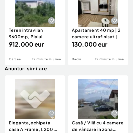
Teren intravilan
Apartament 40 mp | 2
9600mp, Plaiul
camere ultrafinisat |
Vulcanesti, OMV
912.000 eur
complet mobilat |
130.000 eur
Carcea
12 minute în urmă
Baciu
12 minute în urmă
Anunturi similare
Eleganta,echipata
Casă / Vilă cu 4 camere
casa A Frame,1.200 mp
de vânzare în zona