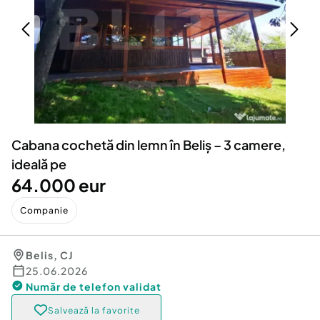
Locuri de munca
Utilaje agricole si industriale
Servicii
Piese auto si accesorii
Animale de companie
Dacia Duster
Afaceri și echipamente profesionale
Inchiriere Bunuri si Vehicule
Cabana cochetă din lemn în Beliș – 3 camere,
ideală pe
64.000 eur
Companie
Belis
,
CJ
25.06.2026
Număr de telefon
validat
Salvează la favorite