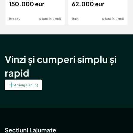
teren,deschidere Pia
150.000 eur
Periferie
62.000 eur
Brasov
6 luni în urmă
Bals
6 luni în urmă
Vinzi și cumperi simplu și
rapid
Adaugă anunț
Secțiuni Lajumate