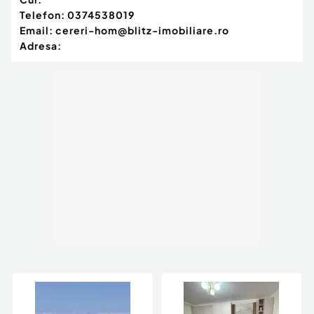
Telefon:
0374538019
Email:
cereri-hom@blitz-imobiliare.ro
Adresa: