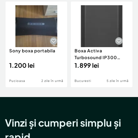
Locuri de munca
Utilaje agricole si industriale
Servicii
Piese auto si accesorii
Animale de companie
Dacia Duster
Afaceri și echipamente profesionale
Inchiriere Bunuri si Vehicule
Sony boxa portabila
Boxa Activa
Turbosound IP300
1.200 lei
Sistem audio tip
1.899 lei
coloana
Pucioasa
2 zile în urmă
Bucuresti
5 zile în urmă
Vinzi și cumperi simplu și
rapid