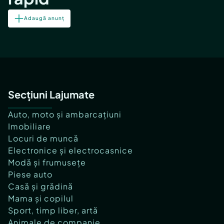
Adaugă anunț
Secțiuni Lajumate
Auto, moto și ambarcațiuni
Imobiliare
Locuri de muncă
Electronice și electrocasnice
Modă și frumusețe
Piese auto
Casă și grădină
Mama și copilul
Sport, timp liber, artă
Animale de companie