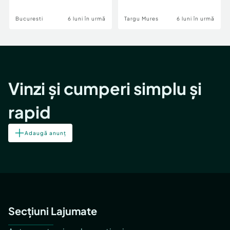
Bucuresti
6 luni în urmă
Targu Mures
6 luni în urmă
Vinzi și cumperi simplu și
rapid
Adaugă anunț
Secțiuni Lajumate