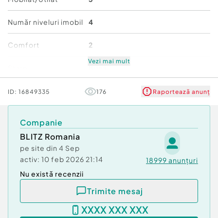
Cod ofertă / ID BLITZ: P172574
Id intern: P172574
Număr niveluri imobil
4
Confort:
2
Comfort
2
Tip imobil:
Alte tipuri
Vezi mai mult
Stare
Bună
ID:
16849335
176
Raportează anunț
Companie
BLITZ Romania
pe site din
4 Sep
activ:
10 feb 2026 21:14
18999
anunțuri
Nu există recenzii
Trimite mesaj
XXXX XXX XXX