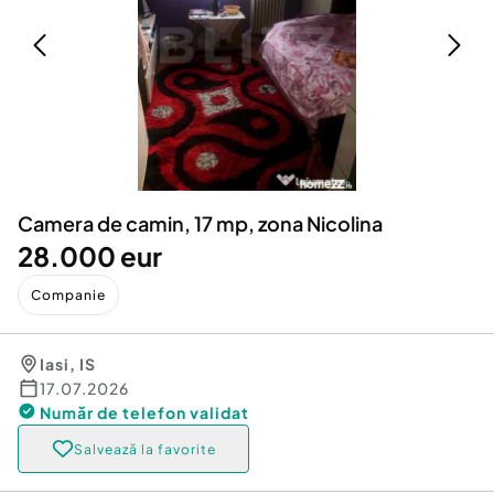
Locuri de munca
Utilaje agricole si industriale
Servicii
Piese auto si accesorii
Animale de companie
Dacia Duster
Afaceri și echipamente profesionale
Inchiriere Bunuri si Vehicule
Camera de camin, 17 mp, zona Nicolina
28.000 eur
Companie
Iasi
,
IS
17.07.2026
Număr de telefon
validat
Salvează la favorite