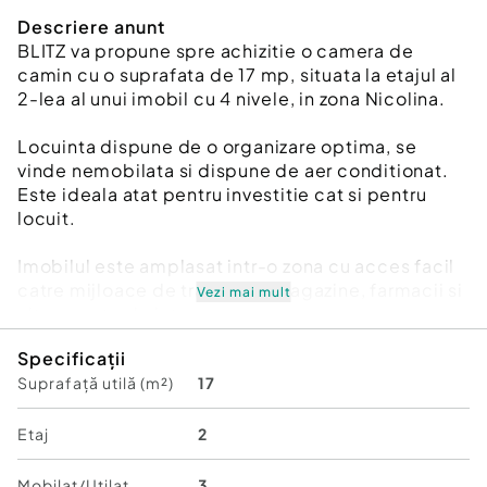
Descriere anunt
BLITZ va propune spre achizitie o camera de
camin cu o suprafata de 17 mp, situata la etajul al
2-lea al unui imobil cu 4 nivele, in zona Nicolina.
Locuinta dispune de o organizare optima, se
vinde nemobilata si dispune de aer conditionat.
Este ideala atat pentru investitie cat si pentru
locuit.
Imobilul este amplasat intr-o zona cu acces facil
catre mijloace de transport, magazine, farmacii si
Vezi mai mult
alte puncte de interes.
Specificații
Nu dispune de baie proprie!
Suprafață utilă (m²)
17
Pentru mai multe detalii sau stabilirea unei
vizionari, va stam la dispozitie.
Etaj
2
Mobilat/Utilat
3