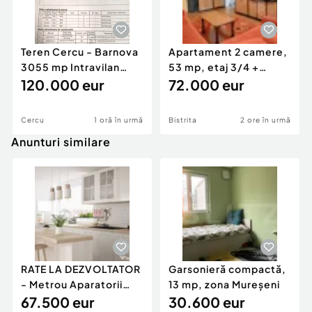
Teren Cercu - Barnova
Apartament 2 camere,
3055 mp Intravilan
53 mp, etaj 3/4 +
acces la DJ248D
120.000 eur
parcare acoperită |
72.000 eur
Cercu
1 oră în urmă
Bistrita
2 ore în urmă
Anunturi similare
RATE LA DEZVOLTATOR
Garsonieră compactă,
- Metrou Aparatorii
13 mp, zona Mureșeni
Patriei -
67.500 eur
30.600 eur