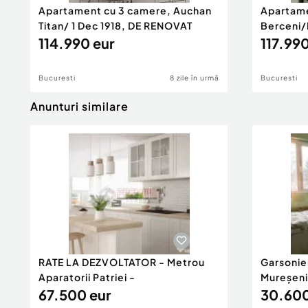
Apartament cu 3 camere, Auchan
Apartame
Titan/ 1 Dec 1918, DE RENOVAT
Berceni/
114.990 eur
117.990
Bucuresti
8 zile în urmă
Bucuresti
Anunturi similare
RATE LA DEZVOLTATOR - Metrou
Garsonie
Aparatorii Patriei -
Mureșeni
67.500 eur
30.600