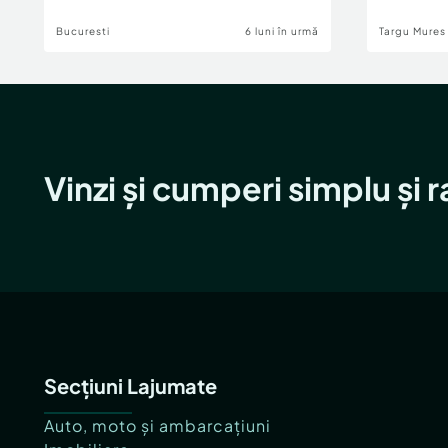
Bucuresti
6 luni în urmă
Targu Mures
Vinzi și cumperi simplu și 
Secțiuni Lajumate
Auto, moto și ambarcațiuni