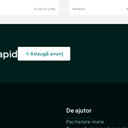
6 luni în urmă
Radauti
rapid
Adaugă anunț
De ajutor
Pachetele mele