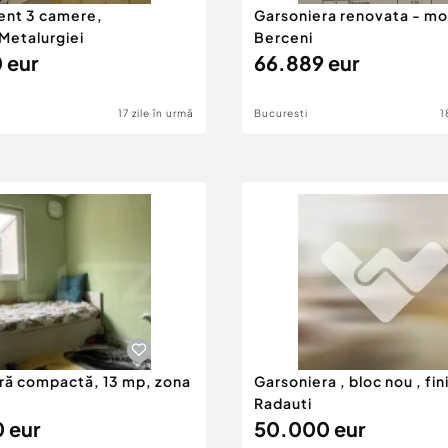
nt 3 camere,
Garsoniera renovata - mob
Metalurgiei
Berceni
 eur
66.889 eur
17 zile în urmă
Bucuresti
1
ră compactă, 13 mp, zona
Garsoniera , bloc nou , fin
Radauti
 eur
50.000 eur