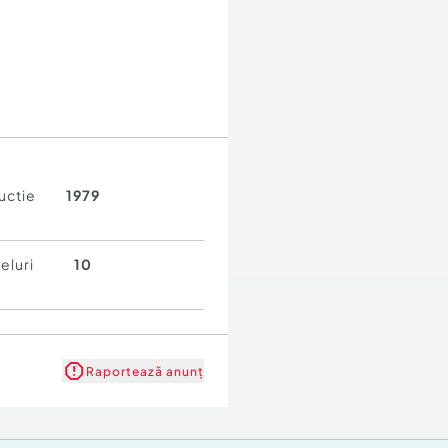
uctie
1979
eluri
10
Raportează anunț