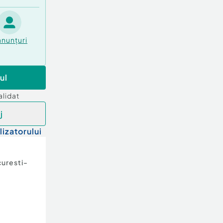
anunțuri
ul
alidat
j
lizatorului
uresti-