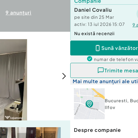
Companie
Daniel Covaliu
9
anunțuri
pe site din
25 Mar
activ:
13 iul 2026 15:07
9
Nu există recenzii
Sună vânzător
numar de telefon
v
Trimite mesa
Mai multe anunțuri ale uti
Bucuresti
,
Buc
Ilfov
Despre companie