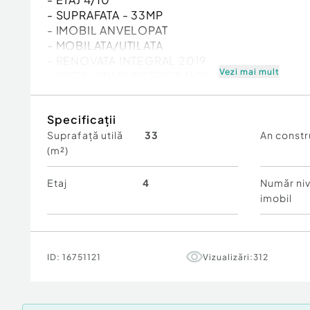
- SUPRAFATA - 33MP
- IMOBIL ANVELOPAT
- MOBILATA/UTILATA
- RENOVATA INTEGRAL 2019
Vezi mai mult
- INSTALATII ELECTRICE NOI
- INSTALATII SANITARE NOI
- BALCON
Specificații
- PERFECTA PENTRU INVESTITIE
Suprafață utilă
33
An constr
(m²)
pret - 64990 eur neg.
TEL. - 0786.660.295 DANIEL
Comision standard
Etaj
4
Număr niv
imobil
Confort:
1
Tip imobil:
Bloc de apartamente
Posibilitate parcare: Nu
ID:
16751121
Vizualizări:
312