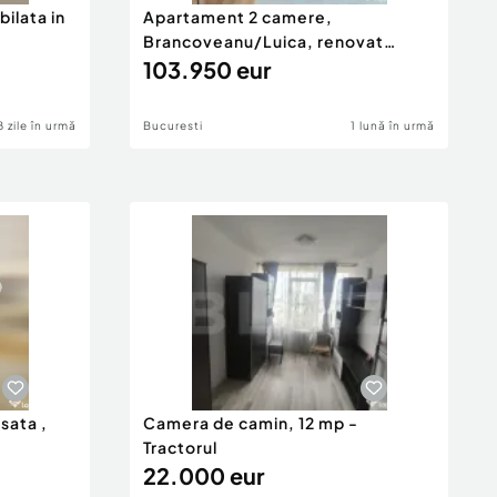
ilata in
Apartament 2 camere,
Brancoveanu/Luica, renovat
modern
103.950 eur
8 zile în urmă
Bucuresti
1 lună în urmă
isata ,
Camera de camin, 12 mp -
Tractorul
22.000 eur