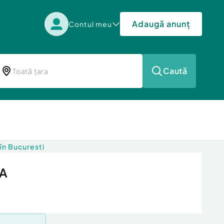
Adaugă anunț
Contul meu
Caută
în Bucuresti
TA