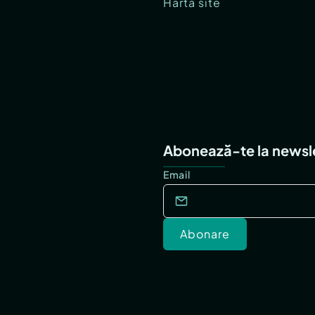
Hartă site
Abonează-te la newsl
Email
Abonare