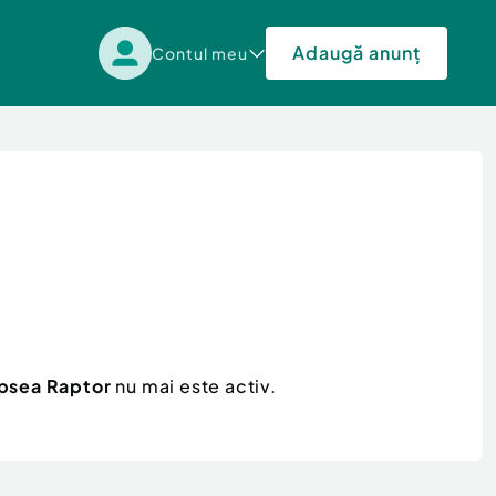
Adaugă anunț
Contul meu
psea Raptor
nu mai este activ.