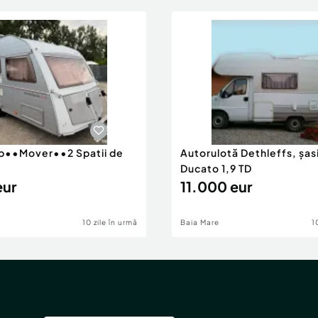
ip••Mover••2 Spatii de
Autorulotă Dethleffs, șasi
•
Ducato 1,9 TD
eur
11.000 eur
10 zile în urmă
Baia Mare
1