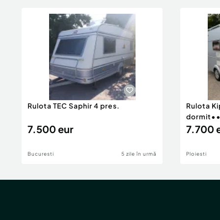
Rulota TEC Saphir 4 pres.
Rulota K
dormit•
7.500 eur
7.700 
Bucuresti
5 zile în urmă
Ploiesti