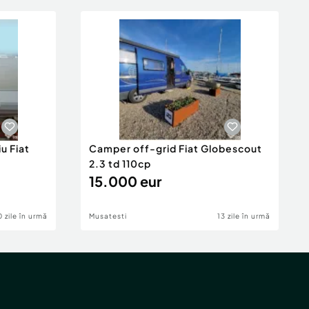
u Fiat
Camper off-grid Fiat Globescout
2.3 td 110cp
15.000 eur
0 zile în urmă
Musatesti
13 zile în urmă